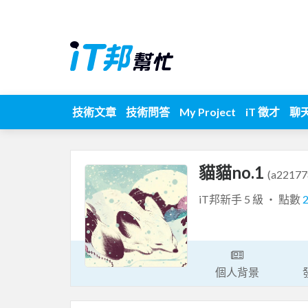
技術文章
技術問答
My Project
iT 徵才
聊
貓貓no.1
(a22177
iT邦新手 5 級 ‧ 點數
個人背景