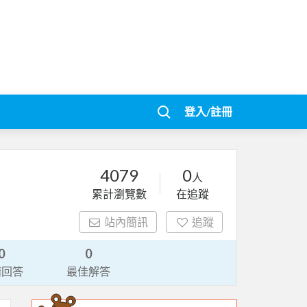
登入/註冊
4079
0
人
累計瀏覽數
在追蹤
站內簡訊
追蹤
0
0
請回答
最佳解答