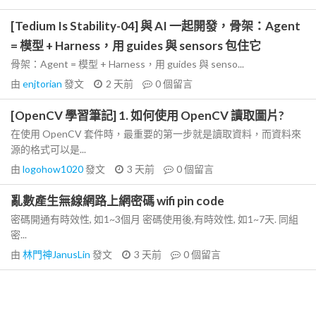
[Tedium Is Stability-04] 與 AI 一起開發，骨架：Agent
= 模型 + Harness，用 guides 與 sensors 包住它
骨架：Agent = 模型 + Harness，用 guides 與 senso...
由
enjtorian
發文
2 天前
0
個留言
[OpenCV 學習筆記] 1. 如何使用 OpenCV 讀取圖片?
在使用 OpenCV 套件時，最重要的第一步就是讀取資料，而資料來
源的格式可以是...
由
logohow1020
發文
3 天前
0
個留言
亂數產生無線網路上網密碼 wifi pin code
密碼開通有時效性, 如1~3個月 密碼使用後,有時效性, 如1~7天. 同組
密...
由
林門神JanusLin
發文
3 天前
0
個留言