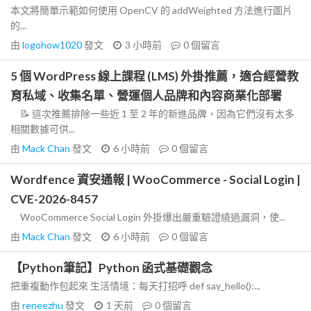
本文將簡單示範如何使用 OpenCV 的 addWeighted 方法進行圖片
的...
由
logohow1020
發文
3 小時前
0
個留言
5 個 WordPress 線上課程 (LMS) 外掛推薦，適合經營教
育私域、收集名單、營運個人品牌和內容商業化部署
📝 這次推薦排除一些近 1 至 2 年的新進品牌，因為它們沒有太多
相關數據可供...
由
Mack Chan
發文
6 小時前
0
個留言
Wordfence 資安通報 | WooCommerce - Social Login |
CVE-2026-8457
WooCommerce Social Login 外掛爆出嚴重驗證繞過漏洞，使...
由
Mack Chan
發文
6 小時前
0
個留言
【Python筆記】Python 函式基礎觀念
把重複動作包起來 生活情境：每天打招呼 def say_hello():...
由
reneezhu
發文
1 天前
0
個留言