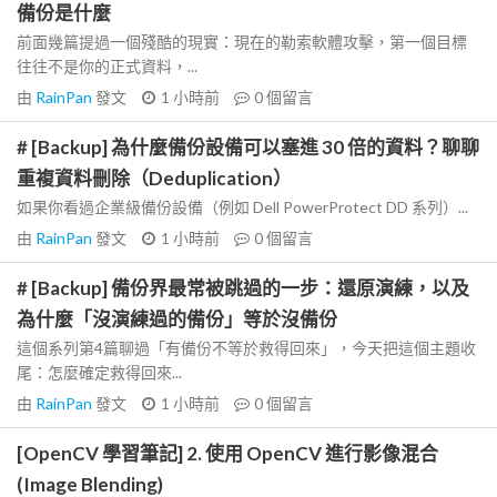
備份是什麼
前面幾篇提過一個殘酷的現實：現在的勒索軟體攻擊，第一個目標
往往不是你的正式資料，...
由
RainPan
發文
1 小時前
0
個留言
# [Backup] 為什麼備份設備可以塞進 30 倍的資料？聊聊
重複資料刪除（Deduplication）
如果你看過企業級備份設備（例如 Dell PowerProtect DD 系列）...
由
RainPan
發文
1 小時前
0
個留言
# [Backup] 備份界最常被跳過的一步：還原演練，以及
為什麼「沒演練過的備份」等於沒備份
這個系列第4篇聊過「有備份不等於救得回來」，今天把這個主題收
尾：怎麼確定救得回來...
由
RainPan
發文
1 小時前
0
個留言
[OpenCV 學習筆記] 2. 使用 OpenCV 進行影像混合
(Image Blending)