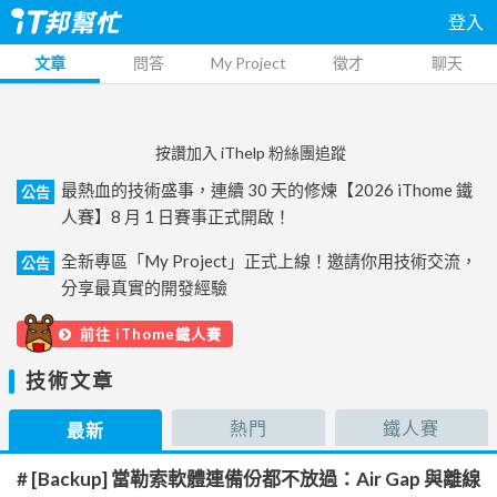
登入
文章
問答
My Project
徵才
聊天
按讚加入 iThelp 粉絲團追蹤
最熱血的技術盛事，連續 30 天的修煉【2026 iThome 鐵
公告
人賽】8 月 1 日賽事正式開啟！
全新專區「My Project」正式上線！邀請你用技術交流，
公告
分享最真實的開發經驗
前往 iThome鐵人賽
技術文章
熱門
鐵人賽
最新
# [Backup] 當勒索軟體連備份都不放過：Air Gap 與離線