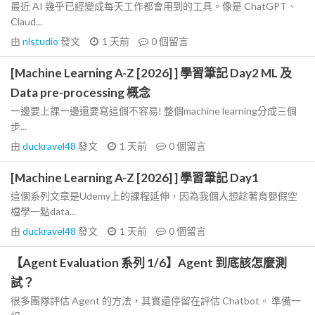
最近 AI 幾乎已經變成每天工作都會用到的工具。像是 ChatGPT、
Claud...
由
nlstudio
發文
1 天前
0
個留言
[Machine Learning A-Z [2026] ] 學習筆記 Day2 ML 及
Data pre-processing 概念
一邊要上課一邊還要寫這個不容易! 整個machine learning分成三個
步...
由
duckravel48
發文
1 天前
0
個留言
[Machine Learning A-Z [2026] ] 學習筆記 Day1
這個系列文章是Udemy上的課程延伸，因為我個人想趁著育嬰假空
檔學一點data...
由
duckravel48
發文
1 天前
0
個留言
【Agent Evaluation 系列 1/6】Agent 到底該怎麼測
試？
很多團隊評估 Agent 的方法，其實還停留在評估 Chatbot。 準備一