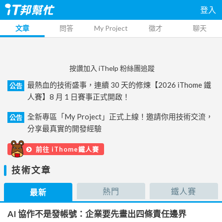
登入
文章
問答
My Project
徵才
聊天
按讚加入 iThelp 粉絲團追蹤
最熱血的技術盛事，連續 30 天的修煉【2026 iThome 鐵
公告
人賽】8 月 1 日賽事正式開啟！
全新專區「My Project」正式上線！邀請你用技術交流，
公告
分享最真實的開發經驗
前往 iThome鐵人賽
技術文章
熱門
鐵人賽
最新
AI 協作不是發帳號：企業要先畫出四條責任邊界