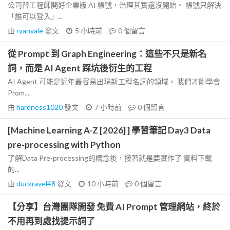
公司替工程師開好企業版 AI 帳號，治理其實還沒開始。 帳號只解決
「誰可以登入」...
由
ryanvale
發文
5 小時前
0
個留言
從 Prompt 到 Graph Engineering：這些不只是新名
詞，而是 AI Agent 踩坑後衍生的工程
AI Agent 可能是近年最容易出現新工程名詞的領域。 我們才剛學會
Prom...
由
hardness1020
發文
7 小時前
0
個留言
[Machine Learning A-Z [2026] ] 學習筆記 Day3 Data
pre-processing with Python
了解Data Pre-processing的概念後，接著就是要實作了 資料下載
的...
由
duckravel48
發文
10 小時前
0
個留言
【分享】台灣團隊開發 免費 AI Prompt 管理網站，終於
不用再到處找提示詞了