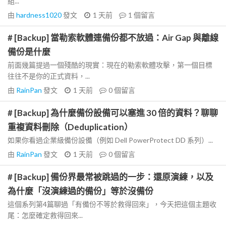
組...
由
hardness1020
發文
1 天前
1
個留言
# [Backup] 當勒索軟體連備份都不放過：Air Gap 與離線
備份是什麼
前面幾篇提過一個殘酷的現實：現在的勒索軟體攻擊，第一個目標
往往不是你的正式資料，...
由
RainPan
發文
1 天前
0
個留言
# [Backup] 為什麼備份設備可以塞進 30 倍的資料？聊聊
重複資料刪除（Deduplication）
如果你看過企業級備份設備（例如 Dell PowerProtect DD 系列）...
由
RainPan
發文
1 天前
0
個留言
# [Backup] 備份界最常被跳過的一步：還原演練，以及
為什麼「沒演練過的備份」等於沒備份
這個系列第4篇聊過「有備份不等於救得回來」，今天把這個主題收
尾：怎麼確定救得回來...