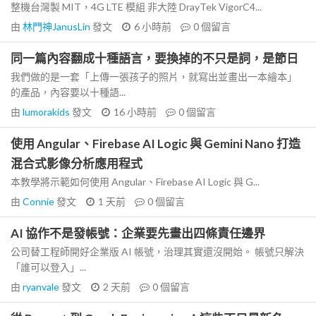
整機台灣製 MIT，4G LTE 模組 非大陸 DrayTek VigorC4...
由
林門神JanusLin
發文
6 小時前
0
個留言
同一篇內容翻成十種語言，要換掉的不只是詞，是節日
我們做的是一套「上傳一張孩子的照片，就寫出並畫出一本繪本」
的產品，內容要以十種語...
由
lumorakids
發文
16 小時前
0
個留言
使用 Angular、Firebase AI Logic 與 Gemini Nano 打造
混合式影像分析應用程式
本教學將示範如何使用 Angular、Firebase AI Logic 與 G...
由
Connie
發文
1 天前
0
個留言
AI 協作不是發帳號：企業要先畫出四條責任邊界
公司替工程師開好企業版 AI 帳號，治理其實還沒開始。 帳號只解決
「誰可以登入」...
由
ryanvale
發文
2 天前
0
個留言