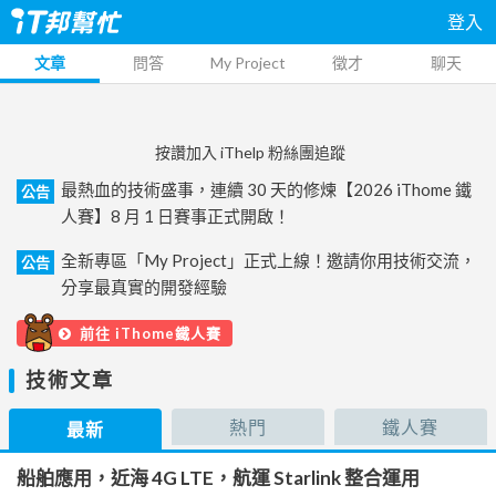
登入
文章
問答
My Project
徵才
聊天
按讚加入 iThelp 粉絲團追蹤
最熱血的技術盛事，連續 30 天的修煉【2026 iThome 鐵
公告
人賽】8 月 1 日賽事正式開啟！
全新專區「My Project」正式上線！邀請你用技術交流，
公告
分享最真實的開發經驗
前往 iThome鐵人賽
技術文章
熱門
鐵人賽
最新
船舶應用，近海 4G LTE，航運 Starlink 整合運用