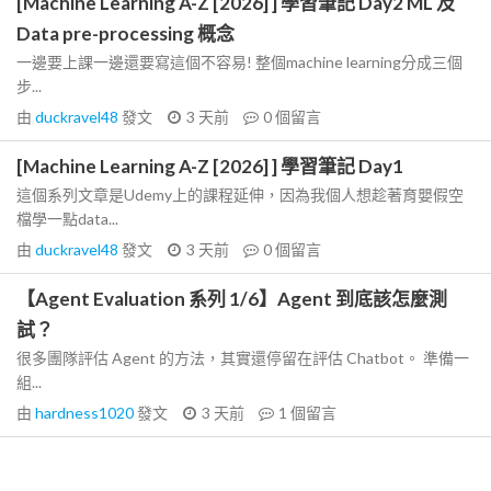
[Machine Learning A-Z [2026] ] 學習筆記 Day2 ML 及
Data pre-processing 概念
一邊要上課一邊還要寫這個不容易! 整個machine learning分成三個
步...
由
duckravel48
發文
3 天前
0
個留言
[Machine Learning A-Z [2026] ] 學習筆記 Day1
這個系列文章是Udemy上的課程延伸，因為我個人想趁著育嬰假空
檔學一點data...
由
duckravel48
發文
3 天前
0
個留言
【Agent Evaluation 系列 1/6】Agent 到底該怎麼測
試？
很多團隊評估 Agent 的方法，其實還停留在評估 Chatbot。 準備一
組...
由
hardness1020
發文
3 天前
1
個留言