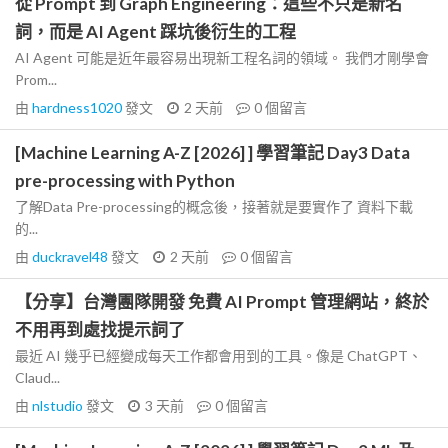
從 Prompt 到 Graph Engineering：這些不只是新名
詞，而是 AI Agent 踩坑後衍生的工程
AI Agent 可能是近年最容易出現新工程名詞的領域。 我們才剛學會
Prom...
由
hardness1020
發文
2 天前
0
個留言
[Machine Learning A-Z [2026] ] 學習筆記 Day3 Data
pre-processing with Python
了解Data Pre-processing的概念後，接著就是要實作了 資料下載
的...
由
duckravel48
發文
2 天前
0
個留言
【分享】台灣團隊開發 免費 AI Prompt 管理網站，終於
不用再到處找提示詞了
最近 AI 幾乎已經變成每天工作都會用到的工具。像是 ChatGPT、
Claud...
由
nlstudio
發文
3 天前
0
個留言