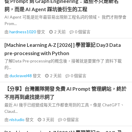
從 Prompt 到 Graph Engineering：這些不只是新名
詞，而是 AI Agent 踩坑後衍生的工程
AI Agent 可能是近年最容易出現新工程名詞的領域。 我們才剛學會
Prom...
由
hardness1020
發文
2 天前
0
個留言
[Machine Learning A-Z [2026] ] 學習筆記 Day3 Data
pre-processing with Python
了解Data Pre-processing的概念後，接著就是要實作了 資料下載
的...
由
duckravel48
發文
2 天前
0
個留言
【分享】台灣團隊開發 免費 AI Prompt 管理網站，終於
不用再到處找提示詞了
最近 AI 幾乎已經變成每天工作都會用到的工具。像是 ChatGPT、
Claud...
由
nlstudio
發文
3 天前
0
個留言