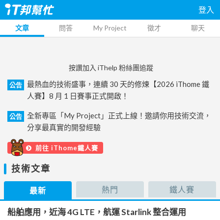
登入
文章
問答
My Project
徵才
聊天
按讚加入 iThelp 粉絲團追蹤
最熱血的技術盛事，連續 30 天的修煉【2026 iThome 鐵
公告
人賽】8 月 1 日賽事正式開啟！
全新專區「My Project」正式上線！邀請你用技術交流，
公告
分享最真實的開發經驗
前往 iThome鐵人賽
技術文章
熱門
鐵人賽
最新
船舶應用，近海 4G LTE，航運 Starlink 整合運用