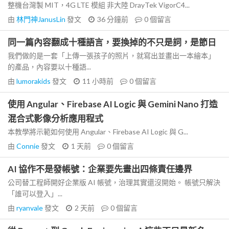
整機台灣製 MIT，4G LTE 模組 非大陸 DrayTek VigorC4...
由
林門神JanusLin
發文
36 分鐘前
0
個留言
同一篇內容翻成十種語言，要換掉的不只是詞，是節日
我們做的是一套「上傳一張孩子的照片，就寫出並畫出一本繪本」
的產品，內容要以十種語...
由
lumorakids
發文
11 小時前
0
個留言
使用 Angular、Firebase AI Logic 與 Gemini Nano 打造
混合式影像分析應用程式
本教學將示範如何使用 Angular、Firebase AI Logic 與 G...
由
Connie
發文
1 天前
0
個留言
AI 協作不是發帳號：企業要先畫出四條責任邊界
公司替工程師開好企業版 AI 帳號，治理其實還沒開始。 帳號只解決
「誰可以登入」...
由
ryanvale
發文
2 天前
0
個留言