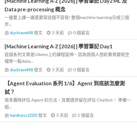
[Machine Learning A-Z [2026] ] 學習筆記 Day2 ML 及
Data pre-processing 概念
一邊要上課一邊還要寫這個不容易! 整個machine learning分成三個
步...
由
duckravel48
發文
3 天前
0
個留言
[Machine Learning A-Z [2026] ] 學習筆記 Day1
這個系列文章是Udemy上的課程延伸，因為我個人想趁著育嬰假空
檔學一點data...
由
duckravel48
發文
3 天前
0
個留言
【Agent Evaluation 系列 1/6】Agent 到底該怎麼測
試？
很多團隊評估 Agent 的方法，其實還停留在評估 Chatbot。 準備一
組...
由
hardness1020
發文
3 天前
1
個留言