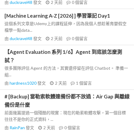
由
duckravel48
發文
2 天前
0
個留言
[Machine Learning A-Z [2026] ] 學習筆記 Day1
這個系列文章是Udemy上的課程延伸，因為我個人想趁著育嬰假空
檔學一點data...
由
duckravel48
發文
2 天前
0
個留言
【Agent Evaluation 系列 1/6】Agent 到底該怎麼測
試？
很多團隊評估 Agent 的方法，其實還停留在評估 Chatbot。 準備一
組...
由
hardness1020
發文
2 天前
1
個留言
# [Backup] 當勒索軟體連備份都不放過：Air Gap 與離線
備份是什麼
前面幾篇提過一個殘酷的現實：現在的勒索軟體攻擊，第一個目標
往往不是你的正式資料，...
由
RainPan
發文
2 天前
0
個留言