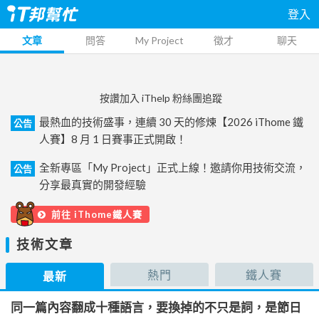
登入
文章
問答
My Project
徵才
聊天
按讚加入 iThelp 粉絲團追蹤
最熱血的技術盛事，連續 30 天的修煉【2026 iThome 鐵
公告
人賽】8 月 1 日賽事正式開啟！
全新專區「My Project」正式上線！邀請你用技術交流，
公告
分享最真實的開發經驗
前往 iThome鐵人賽
技術文章
熱門
鐵人賽
最新
同一篇內容翻成十種語言，要換掉的不只是詞，是節日