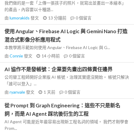
我們做的是一套「上傳一張孩子的照片，就寫出並畫出一本繪本」
的產品，內容要以十種語...
由
lumorakids
發文
13 分鐘前
0
個留言
使用 Angular、Firebase AI Logic 與 Gemini Nano 打造
混合式影像分析應用程式
本教學將示範如何使用 Angular、Firebase AI Logic 與 G...
由
Connie
發文
14 小時前
0
個留言
AI 協作不是發帳號：企業要先畫出四條責任邊界
公司替工程師開好企業版 AI 帳號，治理其實還沒開始。 帳號只解決
「誰可以登入」...
由
ryanvale
發文
1 天前
0
個留言
從 Prompt 到 Graph Engineering：這些不只是新名
詞，而是 AI Agent 踩坑後衍生的工程
AI Agent 可能是近年最容易出現新工程名詞的領域。 我們才剛學會
Prom...