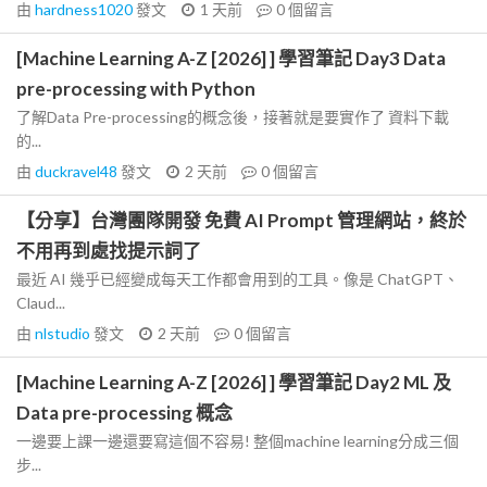
由
hardness1020
發文
1 天前
0
個留言
[Machine Learning A-Z [2026] ] 學習筆記 Day3 Data
pre-processing with Python
了解Data Pre-processing的概念後，接著就是要實作了 資料下載
的...
由
duckravel48
發文
2 天前
0
個留言
【分享】台灣團隊開發 免費 AI Prompt 管理網站，終於
不用再到處找提示詞了
最近 AI 幾乎已經變成每天工作都會用到的工具。像是 ChatGPT、
Claud...
由
nlstudio
發文
2 天前
0
個留言
[Machine Learning A-Z [2026] ] 學習筆記 Day2 ML 及
Data pre-processing 概念
一邊要上課一邊還要寫這個不容易! 整個machine learning分成三個
步...