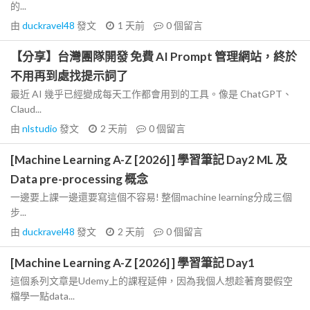
的...
由
duckravel48
發文
1 天前
0
個留言
【分享】台灣團隊開發 免費 AI Prompt 管理網站，終於
不用再到處找提示詞了
最近 AI 幾乎已經變成每天工作都會用到的工具。像是 ChatGPT、
Claud...
由
nlstudio
發文
2 天前
0
個留言
[Machine Learning A-Z [2026] ] 學習筆記 Day2 ML 及
Data pre-processing 概念
一邊要上課一邊還要寫這個不容易! 整個machine learning分成三個
步...
由
duckravel48
發文
2 天前
0
個留言
[Machine Learning A-Z [2026] ] 學習筆記 Day1
這個系列文章是Udemy上的課程延伸，因為我個人想趁著育嬰假空
檔學一點data...