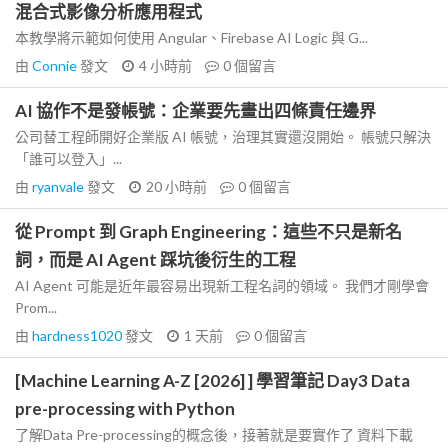
混合式影像分析應用程式
本教學將示範如何使用 Angular、Firebase AI Logic 與 G...
由
Connie
發文
4 小時前
0
個留言
AI 協作不是發帳號：企業要先畫出四條責任邊界
公司替工程師開好企業版 AI 帳號，治理其實還沒開始。 帳號只解決
「誰可以登入」...
由
ryanvale
發文
20 小時前
0
個留言
從 Prompt 到 Graph Engineering：這些不只是新名
詞，而是 AI Agent 踩坑後衍生的工程
AI Agent 可能是近年最容易出現新工程名詞的領域。 我們才剛學會
Prom...
由
hardness1020
發文
1 天前
0
個留言
[Machine Learning A-Z [2026] ] 學習筆記 Day3 Data
pre-processing with Python
了解Data Pre-processing的概念後，接著就是要實作了 資料下載