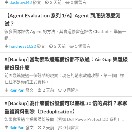
由
duckravel48
發文
2 天前
0
個留言
【Agent Evaluation 系列 1/6】Agent 到底該怎麼測
試？
很多團隊評估 Agent 的方法，其實還停留在評估 Chatbot。 準備一
組...
由
hardness1020
發文
2 天前
1
個留言
# [Backup] 當勒索軟體連備份都不放過：Air Gap 與離線
備份是什麼
前面幾篇提過一個殘酷的現實：現在的勒索軟體攻擊，第一個目標
往往不是你的正式資料，...
由
RainPan
發文
2 天前
0
個留言
# [Backup] 為什麼備份設備可以塞進 30 倍的資料？聊聊
重複資料刪除（Deduplication）
如果你看過企業級備份設備（例如 Dell PowerProtect DD 系列）...
由
RainPan
發文
2 天前
0
個留言