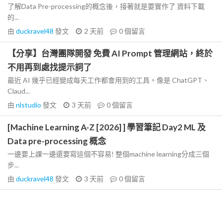
了解Data Pre-processing的概念後，接著就是要實作了 資料下載
的...
由
duckravel48
發文
2 天前
0
個留言
【分享】台灣團隊開發 免費 AI Prompt 管理網站，終於
不用再到處找提示詞了
最近 AI 幾乎已經變成每天工作都會用到的工具。像是 ChatGPT、
Claud...
由
nlstudio
發文
3 天前
0
個留言
[Machine Learning A-Z [2026] ] 學習筆記 Day2 ML 及
Data pre-processing 概念
一邊要上課一邊還要寫這個不容易! 整個machine learning分成三個
步...
由
duckravel48
發文
3 天前
0
個留言