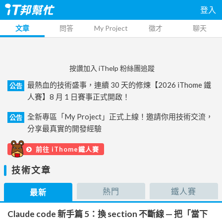
登入
文章
問答
My Project
徵才
聊天
按讚加入 iThelp 粉絲團追蹤
最熱血的技術盛事，連續 30 天的修煉【2026 iThome 鐵
公告
人賽】8 月 1 日賽事正式開啟！
全新專區「My Project」正式上線！邀請你用技術交流，
公告
分享最真實的開發經驗
前往 iThome鐵人賽
技術文章
熱門
鐵人賽
最新
Claude code 新手篇 5：換 section 不斷線 — 把「當下