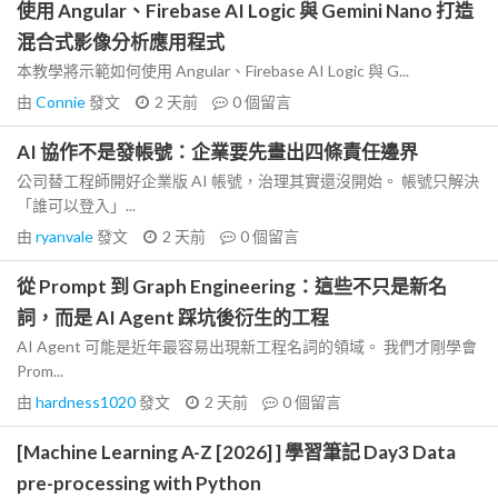
使用 Angular、Firebase AI Logic 與 Gemini Nano 打造
混合式影像分析應用程式
本教學將示範如何使用 Angular、Firebase AI Logic 與 G...
由
Connie
發文
2 天前
0
個留言
AI 協作不是發帳號：企業要先畫出四條責任邊界
公司替工程師開好企業版 AI 帳號，治理其實還沒開始。 帳號只解決
「誰可以登入」...
由
ryanvale
發文
2 天前
0
個留言
從 Prompt 到 Graph Engineering：這些不只是新名
詞，而是 AI Agent 踩坑後衍生的工程
AI Agent 可能是近年最容易出現新工程名詞的領域。 我們才剛學會
Prom...
由
hardness1020
發文
2 天前
0
個留言
[Machine Learning A-Z [2026] ] 學習筆記 Day3 Data
pre-processing with Python