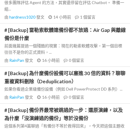
很多團隊評估 Agent 的方法，其實還停留在評估 Chatbot。 準備一
組...
由
hardness1020
發文
14 小時前
1
個留言
# [Backup] 當勒索軟體連備份都不放過：Air Gap 與離線
備份是什麼
前面幾篇提過一個殘酷的現實：現在的勒索軟體攻擊，第一個目標
往往不是你的正式資料，...
由
RainPan
發文
16 小時前
0
個留言
# [Backup] 為什麼備份設備可以塞進 30 倍的資料？聊聊
重複資料刪除（Deduplication）
如果你看過企業級備份設備（例如 Dell PowerProtect DD 系列）...
由
RainPan
發文
16 小時前
0
個留言
# [Backup] 備份界最常被跳過的一步：還原演練，以及
為什麼「沒演練過的備份」等於沒備份
這個系列第4篇聊過「有備份不等於救得回來」，今天把這個主題收