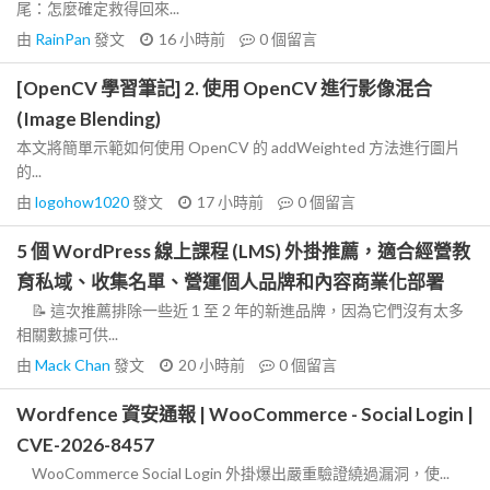
尾：怎麼確定救得回來...
由
RainPan
發文
16 小時前
0
個留言
[OpenCV 學習筆記] 2. 使用 OpenCV 進行影像混合
(Image Blending)
本文將簡單示範如何使用 OpenCV 的 addWeighted 方法進行圖片
的...
由
logohow1020
發文
17 小時前
0
個留言
5 個 WordPress 線上課程 (LMS) 外掛推薦，適合經營教
育私域、收集名單、營運個人品牌和內容商業化部署
📝 這次推薦排除一些近 1 至 2 年的新進品牌，因為它們沒有太多
相關數據可供...
由
Mack Chan
發文
20 小時前
0
個留言
Wordfence 資安通報 | WooCommerce - Social Login |
CVE-2026-8457
WooCommerce Social Login 外掛爆出嚴重驗證繞過漏洞，使...