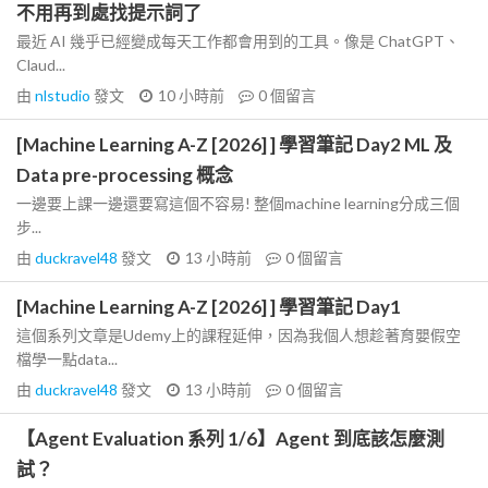
不用再到處找提示詞了
最近 AI 幾乎已經變成每天工作都會用到的工具。像是 ChatGPT、
Claud...
由
nlstudio
發文
10 小時前
0
個留言
[Machine Learning A-Z [2026] ] 學習筆記 Day2 ML 及
Data pre-processing 概念
一邊要上課一邊還要寫這個不容易! 整個machine learning分成三個
步...
由
duckravel48
發文
13 小時前
0
個留言
[Machine Learning A-Z [2026] ] 學習筆記 Day1
這個系列文章是Udemy上的課程延伸，因為我個人想趁著育嬰假空
檔學一點data...
由
duckravel48
發文
13 小時前
0
個留言
【Agent Evaluation 系列 1/6】Agent 到底該怎麼測
試？