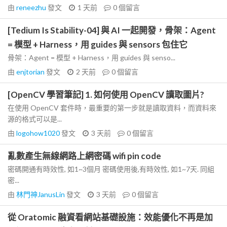
由
reneezhu
發文
1 天前
0
個留言
[Tedium Is Stability-04] 與 AI 一起開發，骨架：Agent
= 模型 + Harness，用 guides 與 sensors 包住它
骨架：Agent = 模型 + Harness，用 guides 與 senso...
由
enjtorian
發文
2 天前
0
個留言
[OpenCV 學習筆記] 1. 如何使用 OpenCV 讀取圖片?
在使用 OpenCV 套件時，最重要的第一步就是讀取資料，而資料來
源的格式可以是...
由
logohow1020
發文
3 天前
0
個留言
亂數產生無線網路上網密碼 wifi pin code
密碼開通有時效性, 如1~3個月 密碼使用後,有時效性, 如1~7天. 同組
密...
由
林門神JanusLin
發文
3 天前
0
個留言
從 Oratomic 融資看網站基礎設施：效能優化不再是加