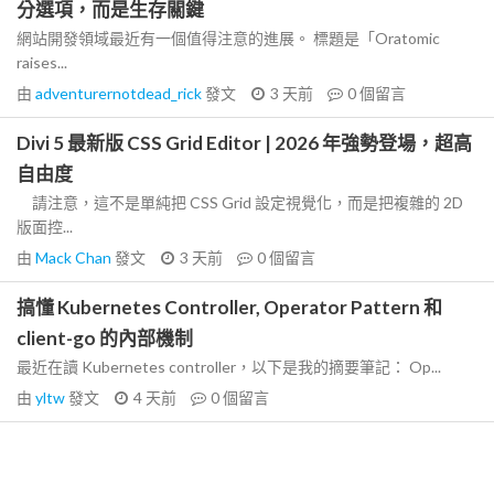
分選項，而是生存關鍵
網站開發領域最近有一個值得注意的進展。 標題是「Oratomic
raises...
由
adventurernotdead_rick
發文
3 天前
0
個留言
Divi 5 最新版 CSS Grid Editor | 2026 年強勢登場，超高
自由度
請注意，這不是單純把 CSS Grid 設定視覺化，而是把複雜的 2D
版面控...
由
Mack Chan
發文
3 天前
0
個留言
搞懂 Kubernetes Controller, Operator Pattern 和
client-go 的內部機制
最近在讀 Kubernetes controller，以下是我的摘要筆記： Op...
由
yltw
發文
4 天前
0
個留言