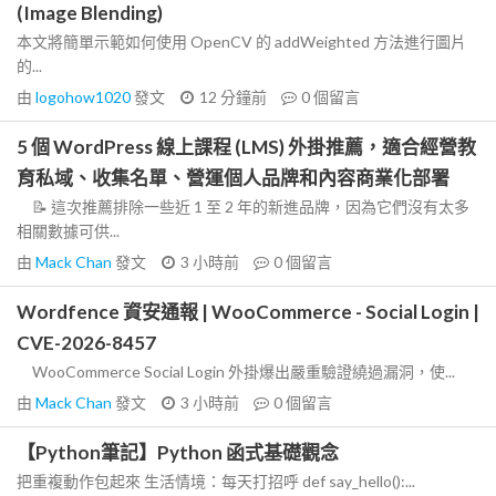
(Image Blending)
本文將簡單示範如何使用 OpenCV 的 addWeighted 方法進行圖片
的...
由
logohow1020
發文
12 分鐘前
0
個留言
5 個 WordPress 線上課程 (LMS) 外掛推薦，適合經營教
育私域、收集名單、營運個人品牌和內容商業化部署
📝 這次推薦排除一些近 1 至 2 年的新進品牌，因為它們沒有太多
相關數據可供...
由
Mack Chan
發文
3 小時前
0
個留言
Wordfence 資安通報 | WooCommerce - Social Login |
CVE-2026-8457
WooCommerce Social Login 外掛爆出嚴重驗證繞過漏洞，使...
由
Mack Chan
發文
3 小時前
0
個留言
【Python筆記】Python 函式基礎觀念
把重複動作包起來 生活情境：每天打招呼 def say_hello():...