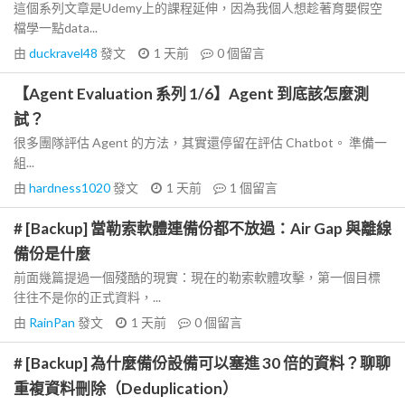
這個系列文章是Udemy上的課程延伸，因為我個人想趁著育嬰假空
檔學一點data...
由
duckravel48
發文
1 天前
0
個留言
【Agent Evaluation 系列 1/6】Agent 到底該怎麼測
試？
很多團隊評估 Agent 的方法，其實還停留在評估 Chatbot。 準備一
組...
由
hardness1020
發文
1 天前
1
個留言
# [Backup] 當勒索軟體連備份都不放過：Air Gap 與離線
備份是什麼
前面幾篇提過一個殘酷的現實：現在的勒索軟體攻擊，第一個目標
往往不是你的正式資料，...
由
RainPan
發文
1 天前
0
個留言
# [Backup] 為什麼備份設備可以塞進 30 倍的資料？聊聊
重複資料刪除（Deduplication）