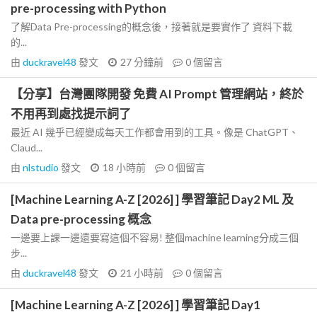
pre-processing with Python
了解Data Pre-processing的概念後，接著就是要實作了 資料下載
的...
由
duckravel48
發文
27 分鐘前
0
個留言
【分享】台灣團隊開發 免費 AI Prompt 管理網站，終於
不用再到處找提示詞了
最近 AI 幾乎已經變成每天工作都會用到的工具。像是 ChatGPT、
Claud...
由
nlstudio
發文
18 小時前
0
個留言
[Machine Learning A-Z [2026] ] 學習筆記 Day2 ML 及
Data pre-processing 概念
一邊要上課一邊還要寫這個不容易! 整個machine learning分成三個
步...
由
duckravel48
發文
21 小時前
0
個留言
[Machine Learning A-Z [2026] ] 學習筆記 Day1