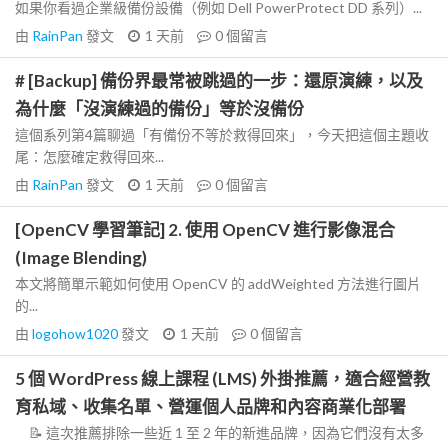
如果你看過企業級備份設備（例如 Dell PowerProtect DD 系列）...
由
RainPan
發文
1 天前
0
個留言
# [Backup] 備份界最常被跳過的一步：還原演練，以及
為什麼「沒演練過的備份」等於沒備份
這個系列第4篇聊過「有備份不等於救得回來」，今天把這個主題收
尾：怎麼確定救得回來...
由
RainPan
發文
1 天前
0
個留言
[OpenCV 學習筆記] 2. 使用 OpenCV 進行影像混合
(Image Blending)
本文將簡單示範如何使用 OpenCV 的 addWeighted 方法進行圖片
的...
由
logohow1020
發文
1 天前
0
個留言
5 個 WordPress 線上課程 (LMS) 外掛推薦，適合經營教
育私域、收集名單、營運個人品牌和內容商業化部署
📝 這次推薦排除一些近 1 至 2 年的新進品牌，因為它們沒有太多