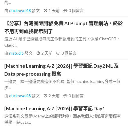
的...
由
duckravel48
發文
1 天前
0
個留言
【分享】台灣團隊開發 免費 AI Prompt 管理網站，終於
不用再到處找提示詞了
最近 AI 幾乎已經變成每天工作都會用到的工具。像是 ChatGPT、
Claud...
由
nlstudio
發文
2 天前
0
個留言
[Machine Learning A-Z [2026] ] 學習筆記 Day2 ML 及
Data pre-processing 概念
一邊要上課一邊還要寫這個不容易! 整個machine learning分成三個
步...
由
duckravel48
發文
2 天前
0
個留言
[Machine Learning A-Z [2026] ] 學習筆記 Day1
這個系列文章是Udemy上的課程延伸，因為我個人想趁著育嬰假空
檔學一點data...