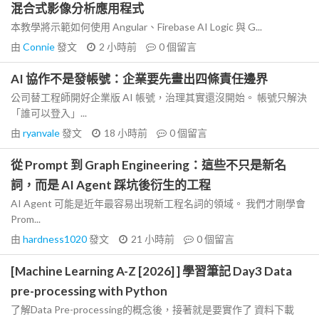
混合式影像分析應用程式
本教學將示範如何使用 Angular、Firebase AI Logic 與 G...
由
Connie
發文
2 小時前
0
個留言
AI 協作不是發帳號：企業要先畫出四條責任邊界
公司替工程師開好企業版 AI 帳號，治理其實還沒開始。 帳號只解決
「誰可以登入」...
由
ryanvale
發文
18 小時前
0
個留言
從 Prompt 到 Graph Engineering：這些不只是新名
詞，而是 AI Agent 踩坑後衍生的工程
AI Agent 可能是近年最容易出現新工程名詞的領域。 我們才剛學會
Prom...
由
hardness1020
發文
21 小時前
0
個留言
[Machine Learning A-Z [2026] ] 學習筆記 Day3 Data
pre-processing with Python
了解Data Pre-processing的概念後，接著就是要實作了 資料下載