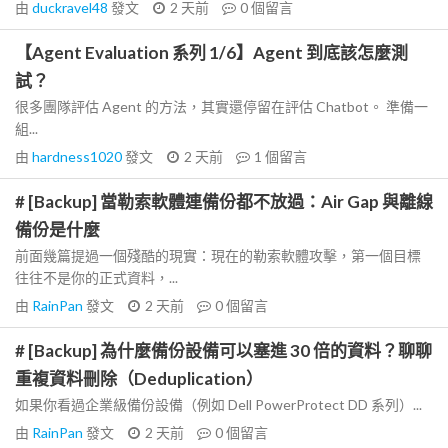
由
duckravel48
發文
2 天前
0
個留言
【Agent Evaluation 系列 1/6】Agent 到底該怎麼測
試？
很多團隊評估 Agent 的方法，其實還停留在評估 Chatbot。 準備一
組...
由
hardness1020
發文
2 天前
1
個留言
# [Backup] 當勒索軟體連備份都不放過：Air Gap 與離線
備份是什麼
前面幾篇提過一個殘酷的現實：現在的勒索軟體攻擊，第一個目標
往往不是你的正式資料，...
由
RainPan
發文
2 天前
0
個留言
# [Backup] 為什麼備份設備可以塞進 30 倍的資料？聊聊
重複資料刪除（Deduplication）
如果你看過企業級備份設備（例如 Dell PowerProtect DD 系列）...
由
RainPan
發文
2 天前
0
個留言