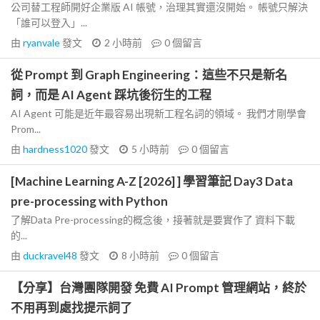
公司替工程師開好企業版 AI 帳號，治理其實還沒開始。 帳號只解決
「誰可以登入」...
由
ryanvale
發文
2 小時前
0
個留言
從 Prompt 到 Graph Engineering：這些不只是新名
詞，而是 AI Agent 踩坑後衍生的工程
AI Agent 可能是近年最容易出現新工程名詞的領域。 我們才剛學會
Prom...
由
hardness1020
發文
5 小時前
0
個留言
[Machine Learning A-Z [2026] ] 學習筆記 Day3 Data
pre-processing with Python
了解Data Pre-processing的概念後，接著就是要實作了 資料下載
的...
由
duckravel48
發文
8 小時前
0
個留言
【分享】台灣團隊開發 免費 AI Prompt 管理網站，終於
不用再到處找提示詞了