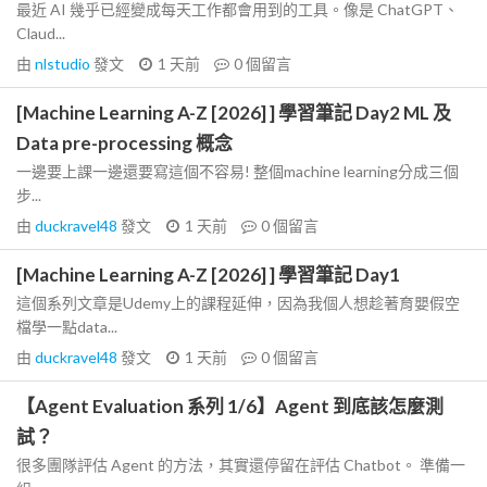
最近 AI 幾乎已經變成每天工作都會用到的工具。像是 ChatGPT、
Claud...
由
nlstudio
發文
1 天前
0
個留言
[Machine Learning A-Z [2026] ] 學習筆記 Day2 ML 及
Data pre-processing 概念
一邊要上課一邊還要寫這個不容易! 整個machine learning分成三個
步...
由
duckravel48
發文
1 天前
0
個留言
[Machine Learning A-Z [2026] ] 學習筆記 Day1
這個系列文章是Udemy上的課程延伸，因為我個人想趁著育嬰假空
檔學一點data...
由
duckravel48
發文
1 天前
0
個留言
【Agent Evaluation 系列 1/6】Agent 到底該怎麼測
試？
很多團隊評估 Agent 的方法，其實還停留在評估 Chatbot。 準備一