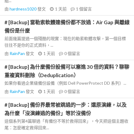
組...
由
hardness1020
發文
1 天前
1
個留言
# [Backup] 當勒索軟體連備份都不放過：Air Gap 與離線
備份是什麼
前面幾篇提過一個殘酷的現實：現在的勒索軟體攻擊，第一個目標
往往不是你的正式資料，...
由
RainPan
發文
1 天前
0
個留言
# [Backup] 為什麼備份設備可以塞進 30 倍的資料？聊聊
重複資料刪除（Deduplication）
如果你看過企業級備份設備（例如 Dell PowerProtect DD 系列）...
由
RainPan
發文
1 天前
0
個留言
# [Backup] 備份界最常被跳過的一步：還原演練，以及
為什麼「沒演練過的備份」等於沒備份
這個系列第4篇聊過「有備份不等於救得回來」，今天把這個主題收
尾：怎麼確定救得回來...