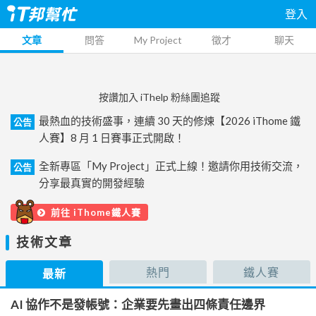
登入
文章
問答
My Project
徵才
聊天
按讚加入 iThelp 粉絲團追蹤
最熱血的技術盛事，連續 30 天的修煉【2026 iThome 鐵
公告
人賽】8 月 1 日賽事正式開啟！
全新專區「My Project」正式上線！邀請你用技術交流，
公告
分享最真實的開發經驗
前往 iThome鐵人賽
技術文章
熱門
鐵人賽
最新
AI 協作不是發帳號：企業要先畫出四條責任邊界