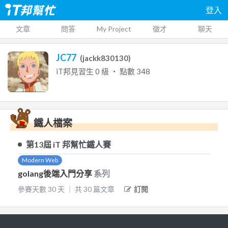
登入
文章
問答
My Project
徵才
聊天
JC77
(
jackk830130
)
iT邦見習生
0
級 ‧ 點數
348
鐵人檔案
第13屆
iT 邦幫忙鐵人賽
Modern Web
golang後端入門分享
系列
參賽天數
30
天
｜
共
30
篇文章
訂閱