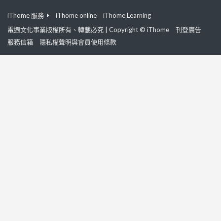
iThome 服務
iThome online
iThome Learning
電週文化事業版權所有、轉載必究 | Copyright © iThome
刊登廣告
服務信箱
隱私權聲明與會員使用條款