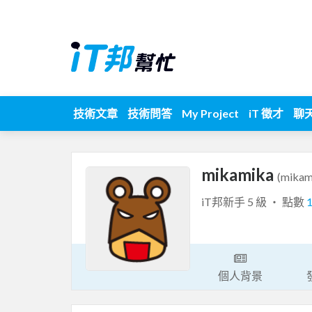
技術文章
技術問答
My Project
iT 徵才
聊
mikamika
(mikam
iT邦新手 5 級 ‧ 點數
個人背景