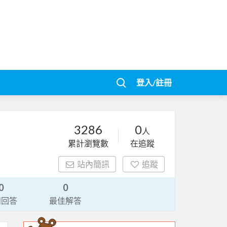
登入/註冊
3286
0
人
累計瀏覽數
在追蹤
站內簡訊
追蹤
0
0
請回答
最佳解答