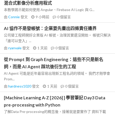
混合式影像分析應用程式
本教學將示範如何使用 Angular、Firebase AI Logic 與 G...
由
Connie
發文
9 小時前
0
個留言
AI 協作不是發帳號：企業要先畫出四條責任邊界
公司替工程師開好企業版 AI 帳號，治理其實還沒開始。 帳號只解決
「誰可以登入」...
由
ryanvale
發文
1 天前
0
個留言
從 Prompt 到 Graph Engineering：這些不只是新名
詞，而是 AI Agent 踩坑後衍生的工程
AI Agent 可能是近年最容易出現新工程名詞的領域。 我們才剛學會
Prom...
由
hardness1020
發文
1 天前
0
個留言
[Machine Learning A-Z [2026] ] 學習筆記 Day3 Data
pre-processing with Python
了解Data Pre-processing的概念後，接著就是要實作了 資料下載