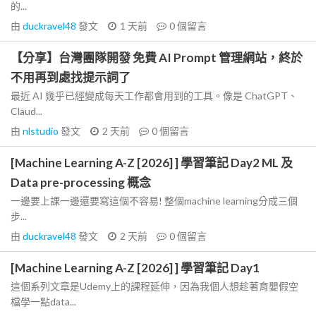
的...
由
duckravel48
發文
1 天前
0
個留言
【分享】台灣團隊開發 免費 AI Prompt 管理網站，終於
不用再到處找提示詞了
最近 AI 幾乎已經變成每天工作都會用到的工具。像是 ChatGPT、
Claud...
由
nlstudio
發文
2 天前
0
個留言
[Machine Learning A-Z [2026] ] 學習筆記 Day2 ML 及
Data pre-processing 概念
一邊要上課一邊還要寫這個不容易! 整個machine learning分成三個
步...
由
duckravel48
發文
2 天前
0
個留言
[Machine Learning A-Z [2026] ] 學習筆記 Day1
這個系列文章是Udemy上的課程延伸，因為我個人想趁著育嬰假空
檔學一點data...