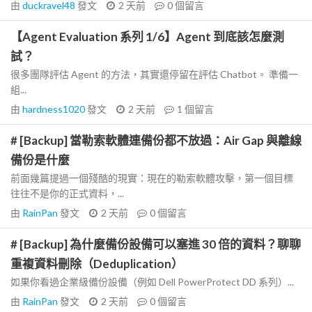
由
duckravel48
發文
2 天前
0
個留言
【Agent Evaluation 系列 1/6】Agent 到底該怎麼測
試？
很多團隊評估 Agent 的方法，其實還停留在評估 Chatbot。 準備一
組...
由
hardness1020
發文
2 天前
1
個留言
# [Backup] 當勒索軟體連備份都不放過：Air Gap 與離線
備份是什麼
前面幾篇提過一個殘酷的現實：現在的勒索軟體攻擊，第一個目標
往往不是你的正式資料，...
由
RainPan
發文
2 天前
0
個留言
# [Backup] 為什麼備份設備可以塞進 30 倍的資料？聊聊
重複資料刪除（Deduplication）
如果你看過企業級備份設備（例如 Dell PowerProtect DD 系列）...
由
RainPan
發文
2 天前
0
個留言