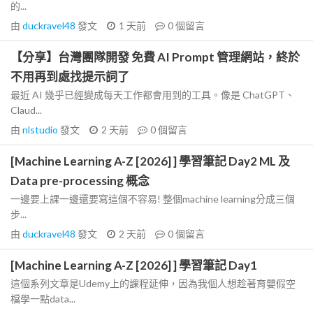
的...
由
duckravel48
發文
1 天前
0
個留言
【分享】台灣團隊開發 免費 AI Prompt 管理網站，終於
不用再到處找提示詞了
最近 AI 幾乎已經變成每天工作都會用到的工具。像是 ChatGPT、
Claud...
由
nlstudio
發文
2 天前
0
個留言
[Machine Learning A-Z [2026] ] 學習筆記 Day2 ML 及
Data pre-processing 概念
一邊要上課一邊還要寫這個不容易! 整個machine learning分成三個
步...
由
duckravel48
發文
2 天前
0
個留言
[Machine Learning A-Z [2026] ] 學習筆記 Day1
這個系列文章是Udemy上的課程延伸，因為我個人想趁著育嬰假空
檔學一點data...