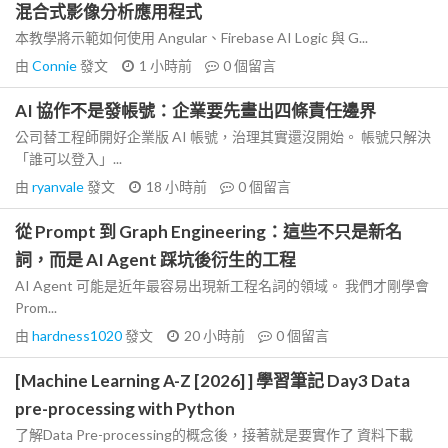
混合式影像分析應用程式
本教學將示範如何使用 Angular、Firebase AI Logic 與 G...
由
Connie
發文
1 小時前
0
個留言
AI 協作不是發帳號：企業要先畫出四條責任邊界
公司替工程師開好企業版 AI 帳號，治理其實還沒開始。 帳號只解決
「誰可以登入」...
由
ryanvale
發文
18 小時前
0
個留言
從 Prompt 到 Graph Engineering：這些不只是新名
詞，而是 AI Agent 踩坑後衍生的工程
AI Agent 可能是近年最容易出現新工程名詞的領域。 我們才剛學會
Prom...
由
hardness1020
發文
20 小時前
0
個留言
[Machine Learning A-Z [2026] ] 學習筆記 Day3 Data
pre-processing with Python
了解Data Pre-processing的概念後，接著就是要實作了 資料下載