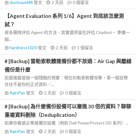
由
duckravel48
發文
2 天前
0
個留言
【Agent Evaluation 系列 1/6】Agent 到底該怎麼測
試？
很多團隊評估 Agent 的方法，其實還停留在評估 Chatbot。 準備一
組...
由
hardness1020
發文
2 天前
1
個留言
# [Backup] 當勒索軟體連備份都不放過：Air Gap 與離線
備份是什麼
前面幾篇提過一個殘酷的現實：現在的勒索軟體攻擊，第一個目標
往往不是你的正式資料，...
由
RainPan
發文
2 天前
0
個留言
# [Backup] 為什麼備份設備可以塞進 30 倍的資料？聊聊
重複資料刪除（Deduplication）
如果你看過企業級備份設備（例如 Dell PowerProtect DD 系列）...
由
RainPan
發文
2 天前
0
個留言