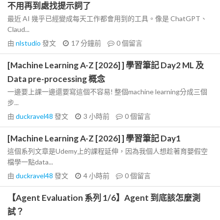
不用再到處找提示詞了
最近 AI 幾乎已經變成每天工作都會用到的工具。像是 ChatGPT、
Claud...
由
nlstudio
發文
17 分鐘前
0
個留言
[Machine Learning A-Z [2026] ] 學習筆記 Day2 ML 及
Data pre-processing 概念
一邊要上課一邊還要寫這個不容易! 整個machine learning分成三個
步...
由
duckravel48
發文
3 小時前
0
個留言
[Machine Learning A-Z [2026] ] 學習筆記 Day1
這個系列文章是Udemy上的課程延伸，因為我個人想趁著育嬰假空
檔學一點data...
由
duckravel48
發文
4 小時前
0
個留言
【Agent Evaluation 系列 1/6】Agent 到底該怎麼測
試？