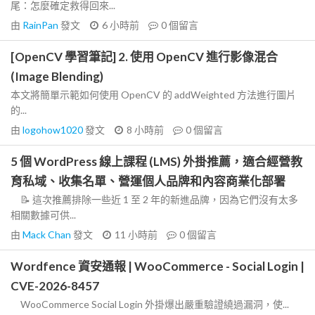
尾：怎麼確定救得回來...
由
RainPan
發文
6 小時前
0
個留言
[OpenCV 學習筆記] 2. 使用 OpenCV 進行影像混合
(Image Blending)
本文將簡單示範如何使用 OpenCV 的 addWeighted 方法進行圖片
的...
由
logohow1020
發文
8 小時前
0
個留言
5 個 WordPress 線上課程 (LMS) 外掛推薦，適合經營教
育私域、收集名單、營運個人品牌和內容商業化部署
📝 這次推薦排除一些近 1 至 2 年的新進品牌，因為它們沒有太多
相關數據可供...
由
Mack Chan
發文
11 小時前
0
個留言
Wordfence 資安通報 | WooCommerce - Social Login |
CVE-2026-8457
WooCommerce Social Login 外掛爆出嚴重驗證繞過漏洞，使...