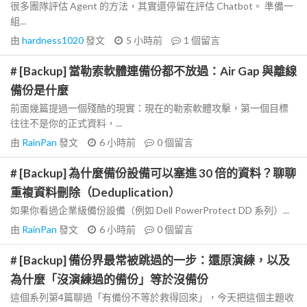
很多團隊評估 Agent 的方法，其實還停留在評估 Chatbot。 準備一
組...
由
hardness1020
發文
5 小時前
1
個留言
# [Backup] 當勒索軟體連備份都不放過：Air Gap 與離線
備份是什麼
前面幾篇提過一個殘酷的現實：現在的勒索軟體攻擊，第一個目標
往往不是你的正式資料，...
由
RainPan
發文
6 小時前
0
個留言
# [Backup] 為什麼備份設備可以塞進 30 倍的資料？聊聊
重複資料刪除（Deduplication）
如果你看過企業級備份設備（例如 Dell PowerProtect DD 系列）...
由
RainPan
發文
6 小時前
0
個留言
# [Backup] 備份界最常被跳過的一步：還原演練，以及
為什麼「沒演練過的備份」等於沒備份
這個系列第4篇聊過「有備份不等於救得回來」，今天把這個主題收