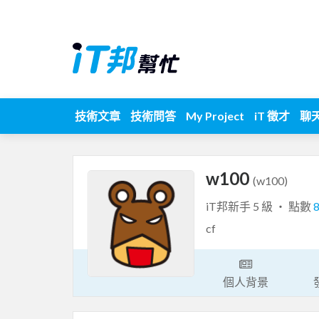
技術文章
技術問答
My Project
iT 徵才
聊
w100
(w100)
iT邦新手 5 級 ‧ 點數
cf
個人背景