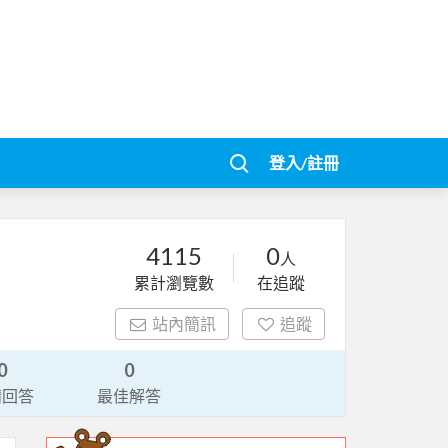
登入/註冊
4115
0
人
累計瀏覽數
在追蹤
站內簡訊
追蹤
0
0
請回答
最佳解答