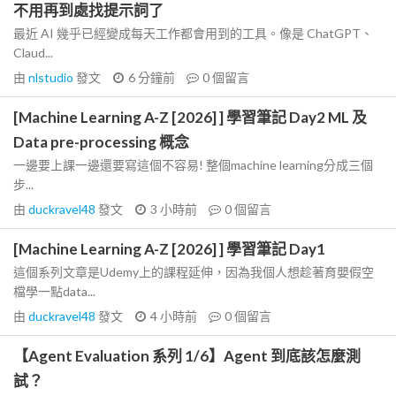
不用再到處找提示詞了
最近 AI 幾乎已經變成每天工作都會用到的工具。像是 ChatGPT、
Claud...
由
nlstudio
發文
6 分鐘前
0
個留言
[Machine Learning A-Z [2026] ] 學習筆記 Day2 ML 及
Data pre-processing 概念
一邊要上課一邊還要寫這個不容易! 整個machine learning分成三個
步...
由
duckravel48
發文
3 小時前
0
個留言
[Machine Learning A-Z [2026] ] 學習筆記 Day1
這個系列文章是Udemy上的課程延伸，因為我個人想趁著育嬰假空
檔學一點data...
由
duckravel48
發文
4 小時前
0
個留言
【Agent Evaluation 系列 1/6】Agent 到底該怎麼測
試？