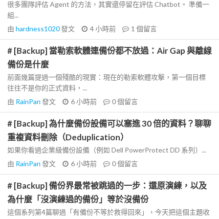
很多團隊評估 Agent 的方法，其實還停留在評估 Chatbot。 準備一
組...
由
hardness1020
發文
4 小時前
1
個留言
# [Backup] 當勒索軟體連備份都不放過：Air Gap 與離線
備份是什麼
前面幾篇提過一個殘酷的現實：現在的勒索軟體攻擊，第一個目標
往往不是你的正式資料，...
由
RainPan
發文
6 小時前
0
個留言
# [Backup] 為什麼備份設備可以塞進 30 倍的資料？聊聊
重複資料刪除（Deduplication）
如果你看過企業級備份設備（例如 Dell PowerProtect DD 系列）...
由
RainPan
發文
6 小時前
0
個留言
# [Backup] 備份界最常被跳過的一步：還原演練，以及
為什麼「沒演練過的備份」等於沒備份
這個系列第4篇聊過「有備份不等於救得回來」，今天把這個主題收