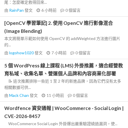
尾：怎麼確定救得回來...
由
RainPan
發文
6 小時前
0
個留言
[OpenCV 學習筆記] 2. 使用 OpenCV 進行影像混合
(Image Blending)
本文將簡單示範如何使用 OpenCV 的 addWeighted 方法進行圖片
的...
由
logohow1020
發文
7 小時前
0
個留言
5 個 WordPress 線上課程 (LMS) 外掛推薦，適合經營教
育私域、收集名單、營運個人品牌和內容商業化部署
📝 這次推薦排除一些近 1 至 2 年的新進品牌，因為它們沒有太多
相關數據可供...
由
Mack Chan
發文
11 小時前
0
個留言
Wordfence 資安通報 | WooCommerce - Social Login |
CVE-2026-8457
WooCommerce Social Login 外掛爆出嚴重驗證繞過漏洞，使...