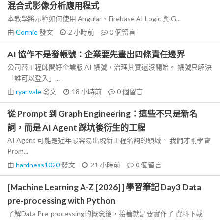
混合式影像分析應用程式
本教學將示範如何使用 Angular、Firebase AI Logic 與 G...
由
Connie
發文
2 小時前
0
個留言
AI 協作不是發帳號：企業要先畫出四條責任邊界
公司替工程師開好企業版 AI 帳號，治理其實還沒開始。 帳號只解決
「誰可以登入」...
由
ryanvale
發文
18 小時前
0
個留言
從 Prompt 到 Graph Engineering：這些不只是新名
詞，而是 AI Agent 踩坑後衍生的工程
AI Agent 可能是近年最容易出現新工程名詞的領域。 我們才剛學會
Prom...
由
hardness1020
發文
21 小時前
0
個留言
[Machine Learning A-Z [2026] ] 學習筆記 Day3 Data
pre-processing with Python
了解Data Pre-processing的概念後，接著就是要實作了 資料下載