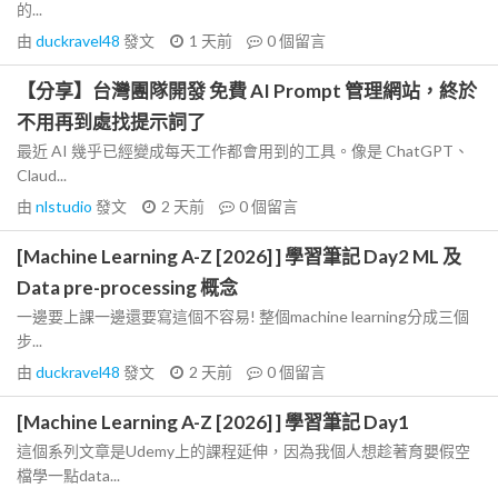
的...
由
duckravel48
發文
1 天前
0
個留言
【分享】台灣團隊開發 免費 AI Prompt 管理網站，終於
不用再到處找提示詞了
最近 AI 幾乎已經變成每天工作都會用到的工具。像是 ChatGPT、
Claud...
由
nlstudio
發文
2 天前
0
個留言
[Machine Learning A-Z [2026] ] 學習筆記 Day2 ML 及
Data pre-processing 概念
一邊要上課一邊還要寫這個不容易! 整個machine learning分成三個
步...
由
duckravel48
發文
2 天前
0
個留言
[Machine Learning A-Z [2026] ] 學習筆記 Day1
這個系列文章是Udemy上的課程延伸，因為我個人想趁著育嬰假空
檔學一點data...