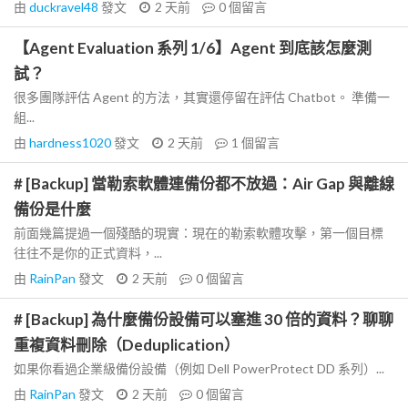
由
duckravel48
發文
2 天前
0
個留言
【Agent Evaluation 系列 1/6】Agent 到底該怎麼測
試？
很多團隊評估 Agent 的方法，其實還停留在評估 Chatbot。 準備一
組...
由
hardness1020
發文
2 天前
1
個留言
# [Backup] 當勒索軟體連備份都不放過：Air Gap 與離線
備份是什麼
前面幾篇提過一個殘酷的現實：現在的勒索軟體攻擊，第一個目標
往往不是你的正式資料，...
由
RainPan
發文
2 天前
0
個留言
# [Backup] 為什麼備份設備可以塞進 30 倍的資料？聊聊
重複資料刪除（Deduplication）
如果你看過企業級備份設備（例如 Dell PowerProtect DD 系列）...
由
RainPan
發文
2 天前
0
個留言