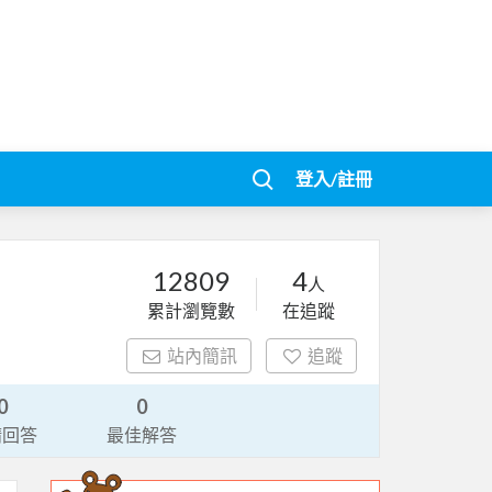
登入/註冊
12809
4
人
累計瀏覽數
在追蹤
站內簡訊
追蹤
0
0
請回答
最佳解答