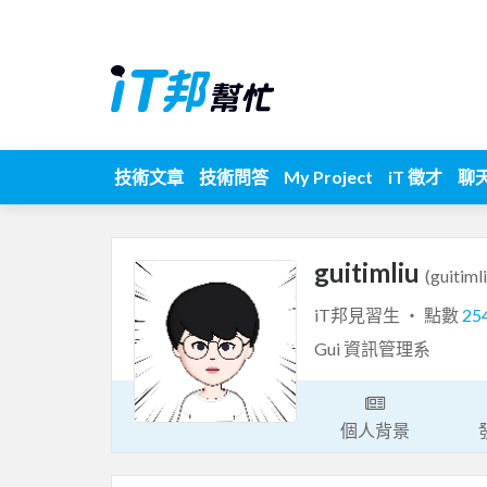
技術文章
技術問答
My Project
iT 徵才
聊
guitimliu
(guitiml
iT邦見習生 ‧ 點數
25
Gui 資訊管理系
個人背景