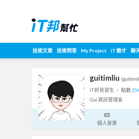
技術文章
技術問答
My Project
iT 徵才
聊
guitimliu
(guitiml
iT邦見習生 ‧ 點數
25
Gui 資訊管理系
個人背景