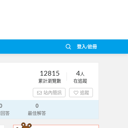
登入/註冊
12815
4
人
累計瀏覽數
在追蹤
站內簡訊
追蹤
0
0
請回答
最佳解答