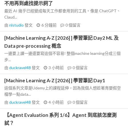
不用再到處找提示詞了
最近 AI 幾乎已經變成每天工作都會用到的工具。像是 ChatGPT、
Claud...
由
nlstudio
發文
6 分鐘前
0
個留言
[Machine Learning A-Z [2026] ] 學習筆記 Day2 ML 及
Data pre-processing 概念
一邊要上課一邊還要寫這個不容易! 整個machine learning分成三個
步...
由
duckravel48
發文
3 小時前
0
個留言
[Machine Learning A-Z [2026] ] 學習筆記 Day1
這個系列文章是Udemy上的課程延伸，因為我個人想趁著育嬰假空
檔學一點data...
由
duckravel48
發文
4 小時前
0
個留言
【Agent Evaluation 系列 1/6】Agent 到底該怎麼測
試？