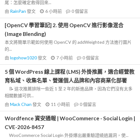
尾：怎麼確定救得回來...
由
RainPan
發文
6 小時前
0
個留言
[OpenCV 學習筆記] 2. 使用 OpenCV 進行影像混合
(Image Blending)
本文將簡單示範如何使用 OpenCV 的 addWeighted 方法進行圖片
的...
由
logohow1020
發文
7 小時前
0
個留言
5 個 WordPress 線上課程 (LMS) 外掛推薦，適合經營教
育私域、收集名單、營運個人品牌和內容商業化部署
📝 這次推薦排除一些近 1 至 2 年的新進品牌，因為它們沒有太多
相關數據可供...
由
Mack Chan
發文
11 小時前
0
個留言
Wordfence 資安通報 | WooCommerce - Social Login |
CVE-2026-8457
WooCommerce Social Login 外掛爆出嚴重驗證繞過漏洞，使...