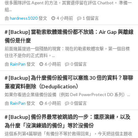
很多團隊評估 Agent 的方法，其實還停留在評估 Chatbot。 準備一
組...
由
hardness1020
發文
4 小時前
1
個留言
# [Backup] 當勒索軟體連備份都不放過：Air Gap 與離線
備份是什麼
前面幾篇提過一個殘酷的現實：現在的勒索軟體攻擊，第一個目標
往往不是你的正式資料，...
由
RainPan
發文
6 小時前
0
個留言
# [Backup] 為什麼備份設備可以塞進 30 倍的資料？聊聊
重複資料刪除（Deduplication）
如果你看過企業級備份設備（例如 Dell PowerProtect DD 系列）...
由
RainPan
發文
6 小時前
0
個留言
# [Backup] 備份界最常被跳過的一步：還原演練，以及
為什麼「沒演練過的備份」等於沒備份
這個系列第4篇聊過「有備份不等於救得回來」，今天把這個主題收