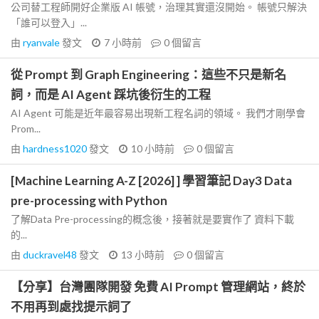
公司替工程師開好企業版 AI 帳號，治理其實還沒開始。 帳號只解決
「誰可以登入」...
由
ryanvale
發文
7 小時前
0
個留言
從 Prompt 到 Graph Engineering：這些不只是新名
詞，而是 AI Agent 踩坑後衍生的工程
AI Agent 可能是近年最容易出現新工程名詞的領域。 我們才剛學會
Prom...
由
hardness1020
發文
10 小時前
0
個留言
[Machine Learning A-Z [2026] ] 學習筆記 Day3 Data
pre-processing with Python
了解Data Pre-processing的概念後，接著就是要實作了 資料下載
的...
由
duckravel48
發文
13 小時前
0
個留言
【分享】台灣團隊開發 免費 AI Prompt 管理網站，終於
不用再到處找提示詞了