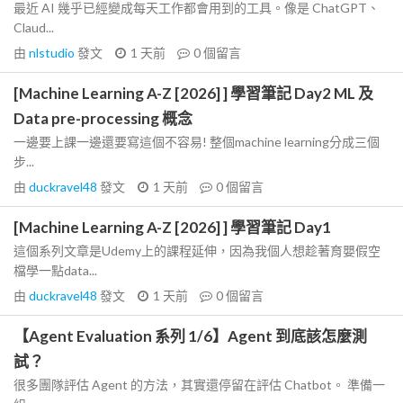
最近 AI 幾乎已經變成每天工作都會用到的工具。像是 ChatGPT、
Claud...
由
nlstudio
發文
1 天前
0
個留言
[Machine Learning A-Z [2026] ] 學習筆記 Day2 ML 及
Data pre-processing 概念
一邊要上課一邊還要寫這個不容易! 整個machine learning分成三個
步...
由
duckravel48
發文
1 天前
0
個留言
[Machine Learning A-Z [2026] ] 學習筆記 Day1
這個系列文章是Udemy上的課程延伸，因為我個人想趁著育嬰假空
檔學一點data...
由
duckravel48
發文
1 天前
0
個留言
【Agent Evaluation 系列 1/6】Agent 到底該怎麼測
試？
很多團隊評估 Agent 的方法，其實還停留在評估 Chatbot。 準備一