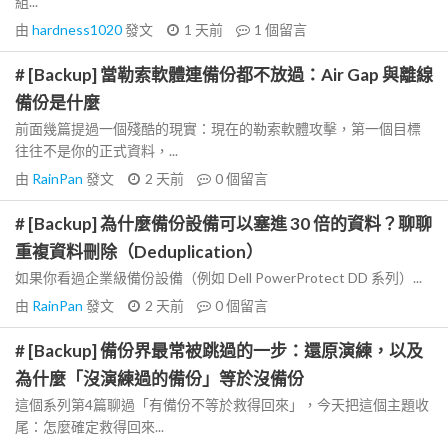
組...
由
hardness1020
發文
1 天前
1
個留言
# [Backup] 當勒索軟體連備份都不放過：Air Gap 與離線
備份是什麼
前面幾篇提過一個殘酷的現實：現在的勒索軟體攻擊，第一個目標
往往不是你的正式資料，...
由
RainPan
發文
2 天前
0
個留言
# [Backup] 為什麼備份設備可以塞進 30 倍的資料？聊聊
重複資料刪除（Deduplication）
如果你看過企業級備份設備（例如 Dell PowerProtect DD 系列）...
由
RainPan
發文
2 天前
0
個留言
# [Backup] 備份界最常被跳過的一步：還原演練，以及
為什麼「沒演練過的備份」等於沒備份
這個系列第4篇聊過「有備份不等於救得回來」，今天把這個主題收
尾：怎麼確定救得回來...