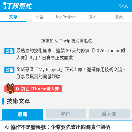
登入
文章
問答
My Project
徵才
聊天
按讚加入 iThelp 粉絲團追蹤
最熱血的技術盛事，連續 30 天的修煉【2026 iThome 鐵
公告
人賽】8 月 1 日賽事正式開啟！
全新專區「My Project」正式上線！邀請你用技術交流，
公告
分享最真實的開發經驗
前往 iThome鐵人賽
技術文章
熱門
鐵人賽
最新
AI 協作不是發帳號：企業要先畫出四條責任邊界