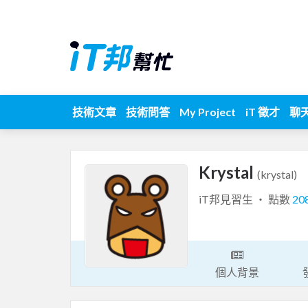
技術文章
技術問答
My Project
iT 徵才
聊
Krystal
(krystal)
iT邦見習生 ‧ 點數
20
個人背景