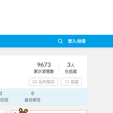
登入/註冊
9673
3
人
累計瀏覽數
在追蹤
站內簡訊
追蹤
0
0
請回答
最佳解答