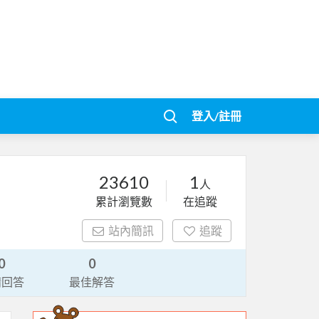
登入/註冊
23610
1
人
累計瀏覽數
在追蹤
站內簡訊
追蹤
0
0
請回答
最佳解答