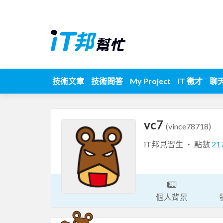
技術文章
技術問答
My Project
iT 徵才
聊
vc7
(vince78718)
iT邦見習生 ‧ 點數
21
個人背景