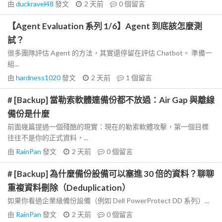
由
duckravel48
發文
2 天前
0
個留言
【Agent Evaluation 系列 1/6】Agent 到底該怎麼測
試？
很多團隊評估 Agent 的方法，其實還停留在評估 Chatbot。 準備一
組...
由
hardness1020
發文
2 天前
1
個留言
# [Backup] 當勒索軟體連備份都不放過：Air Gap 與離線
備份是什麼
前面幾篇提過一個殘酷的現實：現在的勒索軟體攻擊，第一個目標
往往不是你的正式資料，...
由
RainPan
發文
2 天前
0
個留言
# [Backup] 為什麼備份設備可以塞進 30 倍的資料？聊聊
重複資料刪除（Deduplication）
如果你看過企業級備份設備（例如 Dell PowerProtect DD 系列）...
由
RainPan
發文
2 天前
0
個留言