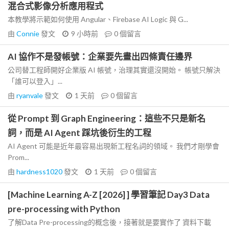
混合式影像分析應用程式
本教學將示範如何使用 Angular、Firebase AI Logic 與 G...
由
Connie
發文
9 小時前
0
個留言
AI 協作不是發帳號：企業要先畫出四條責任邊界
公司替工程師開好企業版 AI 帳號，治理其實還沒開始。 帳號只解決
「誰可以登入」...
由
ryanvale
發文
1 天前
0
個留言
從 Prompt 到 Graph Engineering：這些不只是新名
詞，而是 AI Agent 踩坑後衍生的工程
AI Agent 可能是近年最容易出現新工程名詞的領域。 我們才剛學會
Prom...
由
hardness1020
發文
1 天前
0
個留言
[Machine Learning A-Z [2026] ] 學習筆記 Day3 Data
pre-processing with Python
了解Data Pre-processing的概念後，接著就是要實作了 資料下載