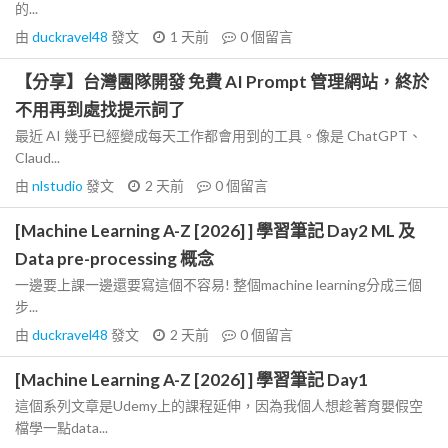
的...
由
duckravel48
發文
1 天前
0
個留言
【分享】台灣團隊開發 免費 AI Prompt 管理網站，終於
不用再到處找提示詞了
最近 AI 幾乎已經變成每天工作都會用到的工具。像是 ChatGPT、
Claud...
由
nlstudio
發文
2 天前
0
個留言
[Machine Learning A-Z [2026] ] 學習筆記 Day2 ML 及
Data pre-processing 概念
一邊要上課一邊還要寫這個不容易! 整個machine learning分成三個
步...
由
duckravel48
發文
2 天前
0
個留言
[Machine Learning A-Z [2026] ] 學習筆記 Day1
這個系列文章是Udemy上的課程延伸，因為我個人想趁著育嬰假空
檔學一點data...