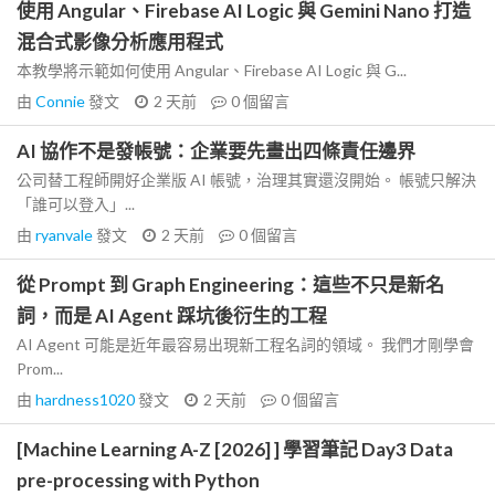
使用 Angular、Firebase AI Logic 與 Gemini Nano 打造
混合式影像分析應用程式
本教學將示範如何使用 Angular、Firebase AI Logic 與 G...
由
Connie
發文
2 天前
0
個留言
AI 協作不是發帳號：企業要先畫出四條責任邊界
公司替工程師開好企業版 AI 帳號，治理其實還沒開始。 帳號只解決
「誰可以登入」...
由
ryanvale
發文
2 天前
0
個留言
從 Prompt 到 Graph Engineering：這些不只是新名
詞，而是 AI Agent 踩坑後衍生的工程
AI Agent 可能是近年最容易出現新工程名詞的領域。 我們才剛學會
Prom...
由
hardness1020
發文
2 天前
0
個留言
[Machine Learning A-Z [2026] ] 學習筆記 Day3 Data
pre-processing with Python