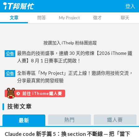
登入
文章
問答
My Project
徵才
聊天
按讚加入 iThelp 粉絲團追蹤
最熱血的技術盛事，連續 30 天的修煉【2026 iThome 鐵
公告
人賽】8 月 1 日賽事正式開啟！
全新專區「My Project」正式上線！邀請你用技術交流，
公告
分享最真實的開發經驗
前往 iThome鐵人賽
技術文章
熱門
鐵人賽
最新
Claude code 新手篇 5：換 section 不斷線 — 把「當下