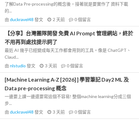
了解Data Pre-processing的概念後，接著就是要實作了 資料下載
的...
由
duckravel48
發文
2 天前
0
個留言
【分享】台灣團隊開發 免費 AI Prompt 管理網站，終於
不用再到處找提示詞了
最近 AI 幾乎已經變成每天工作都會用到的工具。像是 ChatGPT、
Claud...
由
nlstudio
發文
3 天前
0
個留言
[Machine Learning A-Z [2026] ] 學習筆記 Day2 ML 及
Data pre-processing 概念
一邊要上課一邊還要寫這個不容易! 整個machine learning分成三個
步...
由
duckravel48
發文
3 天前
0
個留言