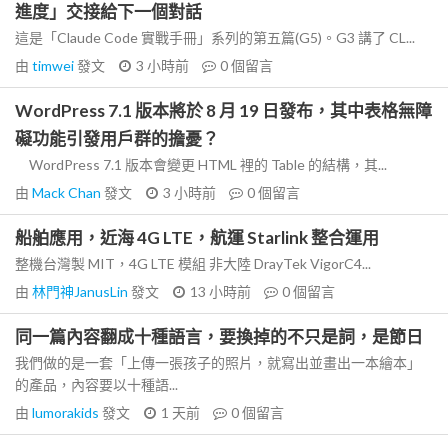
進度」交接給下一個對話
這是「Claude Code 實戰手冊」系列的第五篇(G5)。G3 講了 CL...
由
timwei
發文
3 小時前
0
個留言
WordPress 7.1 版本將於 8 月 19 日發布，其中表格無障
礙功能引發用戶群的擔憂？
WordPress 7.1 版本會變更 HTML 裡的 Table 的結構，其...
由
Mack Chan
發文
3 小時前
0
個留言
船舶應用，近海 4G LTE，航運 Starlink 整合運用
整機台灣製 MIT，4G LTE 模組 非大陸 DrayTek VigorC4...
由
林門神JanusLin
發文
13 小時前
0
個留言
同一篇內容翻成十種語言，要換掉的不只是詞，是節日
我們做的是一套「上傳一張孩子的照片，就寫出並畫出一本繪本」
的產品，內容要以十種語...
由
lumorakids
發文
1 天前
0
個留言