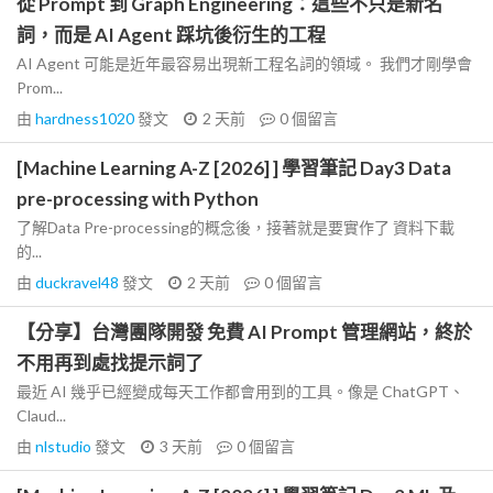
從 Prompt 到 Graph Engineering：這些不只是新名
詞，而是 AI Agent 踩坑後衍生的工程
AI Agent 可能是近年最容易出現新工程名詞的領域。 我們才剛學會
Prom...
由
hardness1020
發文
2 天前
0
個留言
[Machine Learning A-Z [2026] ] 學習筆記 Day3 Data
pre-processing with Python
了解Data Pre-processing的概念後，接著就是要實作了 資料下載
的...
由
duckravel48
發文
2 天前
0
個留言
【分享】台灣團隊開發 免費 AI Prompt 管理網站，終於
不用再到處找提示詞了
最近 AI 幾乎已經變成每天工作都會用到的工具。像是 ChatGPT、
Claud...
由
nlstudio
發文
3 天前
0
個留言