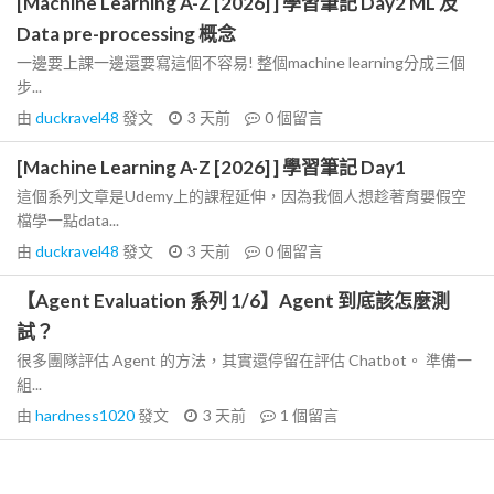
[Machine Learning A-Z [2026] ] 學習筆記 Day2 ML 及
Data pre-processing 概念
一邊要上課一邊還要寫這個不容易! 整個machine learning分成三個
步...
由
duckravel48
發文
3 天前
0
個留言
[Machine Learning A-Z [2026] ] 學習筆記 Day1
這個系列文章是Udemy上的課程延伸，因為我個人想趁著育嬰假空
檔學一點data...
由
duckravel48
發文
3 天前
0
個留言
【Agent Evaluation 系列 1/6】Agent 到底該怎麼測
試？
很多團隊評估 Agent 的方法，其實還停留在評估 Chatbot。 準備一
組...
由
hardness1020
發文
3 天前
1
個留言