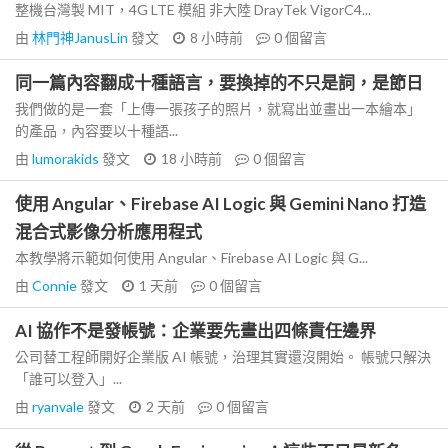
整機台灣製 MIT，4G LTE 模組 非大陸 DrayTek VigorC4...
由
林門神JanusLin
發文
8 小時前
0
個留言
同一篇內容翻成十種語言，要換掉的不只是詞，是節日
我們做的是一套「上傳一張孩子的照片，就寫出並畫出一本繪本」
的產品，內容要以十種語...
由
lumorakids
發文
18 小時前
0
個留言
使用 Angular、Firebase AI Logic 與 Gemini Nano 打造
混合式影像分析應用程式
本教學將示範如何使用 Angular、Firebase AI Logic 與 G...
由
Connie
發文
1 天前
0
個留言
AI 協作不是發帳號：企業要先畫出四條責任邊界
公司替工程師開好企業版 AI 帳號，治理其實還沒開始。 帳號只解決
「誰可以登入」...
由
ryanvale
發文
2 天前
0
個留言