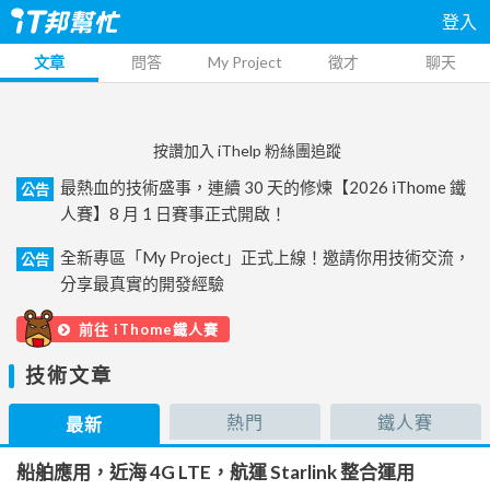
登入
文章
問答
My Project
徵才
聊天
按讚加入 iThelp 粉絲團追蹤
最熱血的技術盛事，連續 30 天的修煉【2026 iThome 鐵
公告
人賽】8 月 1 日賽事正式開啟！
全新專區「My Project」正式上線！邀請你用技術交流，
公告
分享最真實的開發經驗
前往 iThome鐵人賽
技術文章
熱門
鐵人賽
最新
船舶應用，近海 4G LTE，航運 Starlink 整合運用