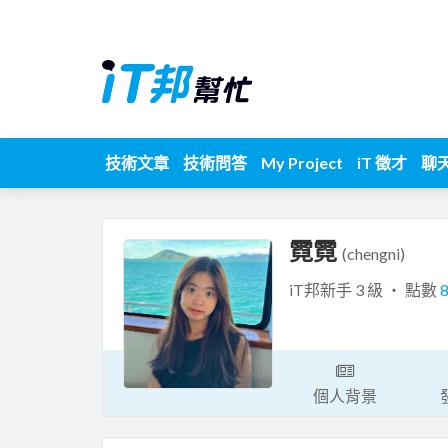
技術文章
技術問答
My Project
iT 徵才
聊
霓霓
(chengni)
iT邦新手 3 級 ‧ 點數
個人背景