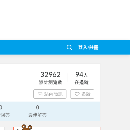
登入/註冊
32962
94
人
累計瀏覽數
在追蹤
站內簡訊
追蹤
0
0
請回答
最佳解答