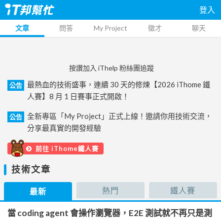
登入
文章
問答
My Project
徵才
聊天
按讚加入 iThelp 粉絲團追蹤
最熱血的技術盛事，連續 30 天的修煉【2026 iThome 鐵
公告
人賽】8 月 1 日賽事正式開啟！
全新專區「My Project」正式上線！邀請你用技術交流，
公告
分享最真實的開發經驗
前往 iThome鐵人賽
技術文章
熱門
鐵人賽
最新
當 coding agent 會操作瀏覽器，E2E 測試就不再只是測