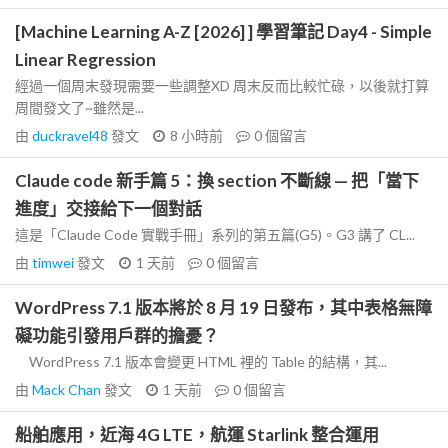
[Machine Learning A-Z [2026] ] 學習筆記 Day4 - Simple
Linear Regression
經過一個周末發現需要一些調整XD 周末反而比較忙碌，以後就打算
周間發文了~雖然是...
由
duckravel48
發文
8 小時前
0
個留言
Claude code 新手篇 5：換 section 不斷線 — 把「當下
進度」交接給下一個對話
這是「Claude Code 實戰手冊」系列的第五篇(G5)。G3 講了 CL...
由
timwei
發文
1 天前
0
個留言
WordPress 7.1 版本將於 8 月 19 日發布，其中表格無障
礙功能引發用戶群的擔憂？
WordPress 7.1 版本會變更 HTML 裡的 Table 的結構，其...
由
Mack Chan
發文
1 天前
0
個留言
船舶應用，近海 4G LTE，航運 Starlink 整合運用