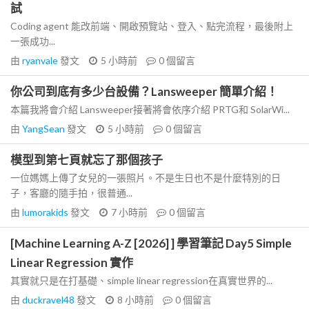
試
Coding agent 能改前端、開啟預覽站、登入、點完流程，最後附上
一張成功...
由
ryanvale
發文
5 小時前
0
個留言
你公司到底有多少台設備？Lansweeper 簡單介紹！
本篇我將會介紹 Lansweeper接著將會依序介紹 PRTG和 SolarWi...
由
YangSean
發文
5 小時前
0
個留言
模型到第七頁就忘了那個孩子
一位媽媽上傳了女兒的一張照片。不是生日也不是什麼特別的日
子，客廳的隨手拍，很普通...
由
lumorakids
發文
7 小時前
0
個留言
[Machine Learning A-Z [2026] ] 學習筆記 Day5 Simple
Linear Regression 實作
其實就只是在打基礎、simple linear regression在真實世界的...
由
duckravel48
發文
8 小時前
0
個留言