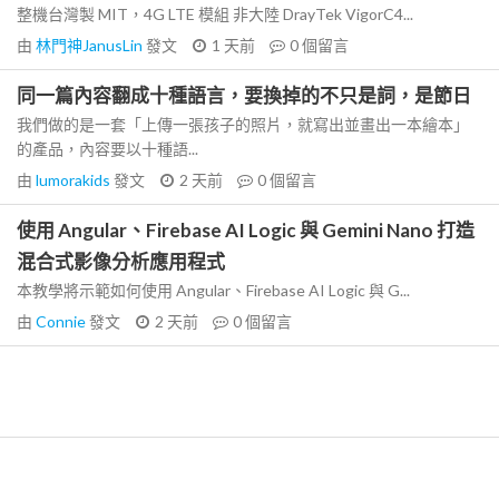
整機台灣製 MIT，4G LTE 模組 非大陸 DrayTek VigorC4...
由
林門神JanusLin
發文
1 天前
0
個留言
同一篇內容翻成十種語言，要換掉的不只是詞，是節日
我們做的是一套「上傳一張孩子的照片，就寫出並畫出一本繪本」
的產品，內容要以十種語...
由
lumorakids
發文
2 天前
0
個留言
使用 Angular、Firebase AI Logic 與 Gemini Nano 打造
混合式影像分析應用程式
本教學將示範如何使用 Angular、Firebase AI Logic 與 G...
由
Connie
發文
2 天前
0
個留言