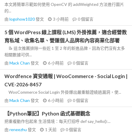
本文將簡單示範如何使用 OpenCV 的 addWeighted 方法進行圖片
的...
由
logohow1020
發文
3 小時前
0
個留言
5 個 WordPress 線上課程 (LMS) 外掛推薦，適合經營教
育私域、收集名單、營運個人品牌和內容商業化部署
📝 這次推薦排除一些近 1 至 2 年的新進品牌，因為它們沒有太多
相關數據可供...
由
Mack Chan
發文
6 小時前
0
個留言
Wordfence 資安通報 | WooCommerce - Social Login |
CVE-2026-8457
WooCommerce Social Login 外掛爆出嚴重驗證繞過漏洞，使...
由
Mack Chan
發文
6 小時前
0
個留言
【Python筆記】Python 函式基礎觀念
把重複動作包起來 生活情境：每天打招呼 def say_hello():...
由
reneezhu
發文
1 天前
0
個留言