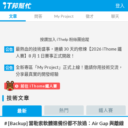
登入
文章
問答
My Project
徵才
聊天
按讚加入 iThelp 粉絲團追蹤
最熱血的技術盛事，連續 30 天的修煉【2026 iThome 鐵
公告
人賽】8 月 1 日賽事正式開啟！
全新專區「My Project」正式上線！邀請你用技術交流，
公告
分享最真實的開發經驗
前往 iThome鐵人賽
技術文章
熱門
鐵人賽
最新
# [Backup] 當勒索軟體連備份都不放過：Air Gap 與離線