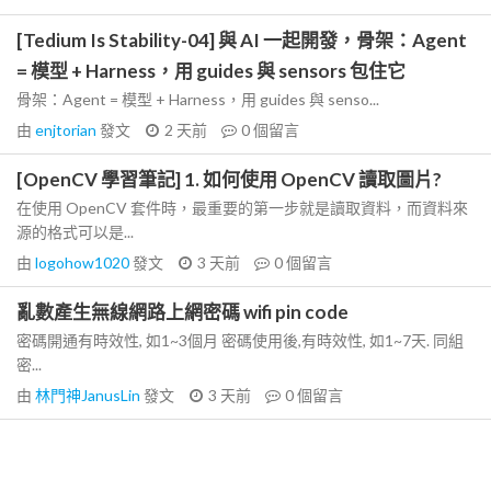
[Tedium Is Stability-04] 與 AI 一起開發，骨架：Agent
= 模型 + Harness，用 guides 與 sensors 包住它
骨架：Agent = 模型 + Harness，用 guides 與 senso...
由
enjtorian
發文
2 天前
0
個留言
[OpenCV 學習筆記] 1. 如何使用 OpenCV 讀取圖片?
在使用 OpenCV 套件時，最重要的第一步就是讀取資料，而資料來
源的格式可以是...
由
logohow1020
發文
3 天前
0
個留言
亂數產生無線網路上網密碼 wifi pin code
密碼開通有時效性, 如1~3個月 密碼使用後,有時效性, 如1~7天. 同組
密...
由
林門神JanusLin
發文
3 天前
0
個留言