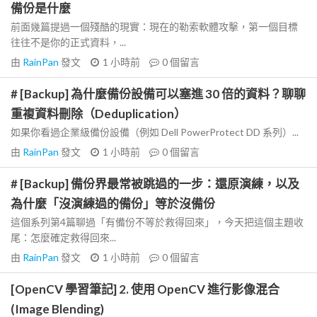
備份是什麼
前面幾篇提過一個殘酷的現實：現在的勒索軟體攻擊，第一個目標
往往不是你的正式資料，...
由
RainPan
發文
1 小時前
0
個留言
# [Backup] 為什麼備份設備可以塞進 30 倍的資料？聊聊
重複資料刪除（Deduplication）
如果你看過企業級備份設備（例如 Dell PowerProtect DD 系列）...
由
RainPan
發文
1 小時前
0
個留言
# [Backup] 備份界最常被跳過的一步：還原演練，以及
為什麼「沒演練過的備份」等於沒備份
這個系列第4篇聊過「有備份不等於救得回來」，今天把這個主題收
尾：怎麼確定救得回來...
由
RainPan
發文
1 小時前
0
個留言
[OpenCV 學習筆記] 2. 使用 OpenCV 進行影像混合
(Image Blending)