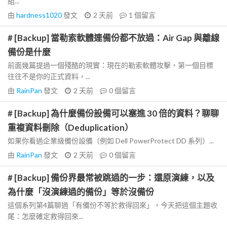
組...
由
hardness1020
發文
2 天前
1
個留言
# [Backup] 當勒索軟體連備份都不放過：Air Gap 與離線
備份是什麼
前面幾篇提過一個殘酷的現實：現在的勒索軟體攻擊，第一個目標
往往不是你的正式資料，...
由
RainPan
發文
2 天前
0
個留言
# [Backup] 為什麼備份設備可以塞進 30 倍的資料？聊聊
重複資料刪除（Deduplication）
如果你看過企業級備份設備（例如 Dell PowerProtect DD 系列）...
由
RainPan
發文
2 天前
0
個留言
# [Backup] 備份界最常被跳過的一步：還原演練，以及
為什麼「沒演練過的備份」等於沒備份
這個系列第4篇聊過「有備份不等於救得回來」，今天把這個主題收
尾：怎麼確定救得回來...