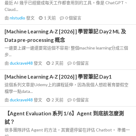
最近 AI 幾乎已經變成每天工作都會用到的工具。像是 ChatGPT、
Claud...
由
nlstudio
發文
1 天前
0
個留言
[Machine Learning A-Z [2026] ] 學習筆記 Day2 ML 及
Data pre-processing 概念
一邊要上課一邊還要寫這個不容易! 整個machine learning分成三個
步...
由
duckravel48
發文
2 天前
0
個留言
[Machine Learning A-Z [2026] ] 學習筆記 Day1
這個系列文章是Udemy上的課程延伸，因為我個人想趁著育嬰假空
檔學一點data...
由
duckravel48
發文
2 天前
0
個留言
【Agent Evaluation 系列 1/6】Agent 到底該怎麼測
試？
很多團隊評估 Agent 的方法，其實還停留在評估 Chatbot。 準備一