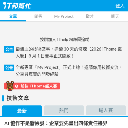
登入
文章
問答
My Project
徵才
聊天
按讚加入 iThelp 粉絲團追蹤
最熱血的技術盛事，連續 30 天的修煉【2026 iThome 鐵
公告
人賽】8 月 1 日賽事正式開啟！
全新專區「My Project」正式上線！邀請你用技術交流，
公告
分享最真實的開發經驗
前往 iThome鐵人賽
技術文章
熱門
鐵人賽
最新
AI 協作不是發帳號：企業要先畫出四條責任邊界