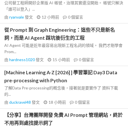
公司替工程師開好企業版 AI 帳號，治理其實還沒開始。 帳號只解決
「誰可以登入」...
由
ryanvale
發文
12 小時前
0
個留言
從 Prompt 到 Graph Engineering：這些不只是新名
詞，而是 AI Agent 踩坑後衍生的工程
AI Agent 可能是近年最容易出現新工程名詞的領域。 我們才剛學會
Prom...
由
hardness1020
發文
15 小時前
0
個留言
[Machine Learning A-Z [2026] ] 學習筆記 Day3 Data
pre-processing with Python
了解Data Pre-processing的概念後，接著就是要實作了 資料下載
的...
由
duckravel48
發文
18 小時前
0
個留言
【分享】台灣團隊開發 免費 AI Prompt 管理網站，終於
不用再到處找提示詞了