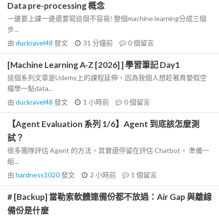
Data pre-processing 概念
一邊要上課一邊還要寫這個不容易! 整個machine learning分成三個
步...
由
duckravel48
發文
31 分鐘前
0
個留言
[Machine Learning A-Z [2026] ] 學習筆記 Day1
這個系列文章是Udemy上的課程延伸，因為我個人想趁著育嬰假空
檔學一點data...
由
duckravel48
發文
1 小時前
0
個留言
【Agent Evaluation 系列 1/6】Agent 到底該怎麼測
試？
很多團隊評估 Agent 的方法，其實還停留在評估 Chatbot。 準備一
組...
由
hardness1020
發文
2 小時前
1
個留言
# [Backup] 當勒索軟體連備份都不放過：Air Gap 與離線
備份是什麼