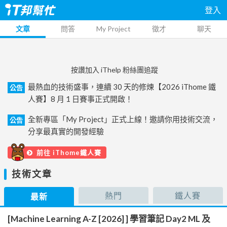
登入
文章
問答
My Project
徵才
聊天
按讚加入 iThelp 粉絲團追蹤
最熱血的技術盛事，連續 30 天的修煉【2026 iThome 鐵
公告
人賽】8 月 1 日賽事正式開啟！
全新專區「My Project」正式上線！邀請你用技術交流，
公告
分享最真實的開發經驗
前往 iThome鐵人賽
技術文章
熱門
鐵人賽
最新
[Machine Learning A-Z [2026] ] 學習筆記 Day2 ML 及