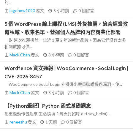
的...
由
logohow1020
發文
5 小時前
0
個留言
5 個 WordPress 線上課程 (LMS) 外掛推薦，適合經營教
育私域、收集名單、營運個人品牌和內容商業化部署
📝 這次推薦排除一些近 1 至 2 年的新進品牌，因為它們沒有太多
相關數據可供...
由
Mack Chan
發文
8 小時前
0
個留言
Wordfence 資安通報 | WooCommerce - Social Login |
CVE-2026-8457
WooCommerce Social Login 外掛爆出嚴重驗證繞過漏洞，使...
由
Mack Chan
發文
8 小時前
0
個留言
【Python筆記】Python 函式基礎觀念
把重複動作包起來 生活情境：每天打招呼 def say_hello():...
由
reneezhu
發文
1 天前
0
個留言