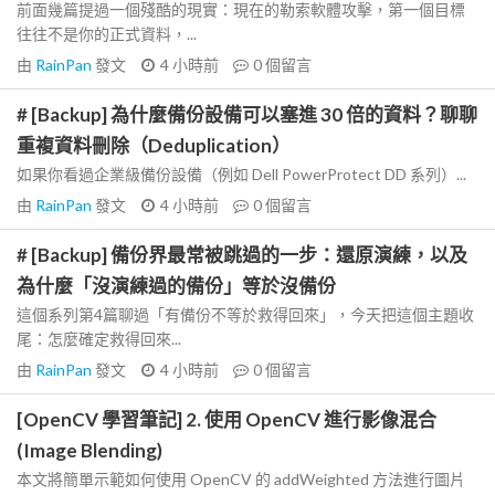
前面幾篇提過一個殘酷的現實：現在的勒索軟體攻擊，第一個目標
往往不是你的正式資料，...
由
RainPan
發文
4 小時前
0
個留言
# [Backup] 為什麼備份設備可以塞進 30 倍的資料？聊聊
重複資料刪除（Deduplication）
如果你看過企業級備份設備（例如 Dell PowerProtect DD 系列）...
由
RainPan
發文
4 小時前
0
個留言
# [Backup] 備份界最常被跳過的一步：還原演練，以及
為什麼「沒演練過的備份」等於沒備份
這個系列第4篇聊過「有備份不等於救得回來」，今天把這個主題收
尾：怎麼確定救得回來...
由
RainPan
發文
4 小時前
0
個留言
[OpenCV 學習筆記] 2. 使用 OpenCV 進行影像混合
(Image Blending)
本文將簡單示範如何使用 OpenCV 的 addWeighted 方法進行圖片