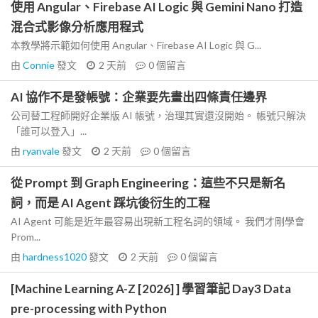
使用 Angular、Firebase AI Logic 與 Gemini Nano 打造
混合式影像分析應用程式
本教學將示範如何使用 Angular、Firebase AI Logic 與 G...
由
Connie
發文
2 天前
0
個留言
AI 協作不是發帳號：企業要先畫出四條責任邊界
公司替工程師開好企業版 AI 帳號，治理其實還沒開始。 帳號只解決
「誰可以登入」...
由
ryanvale
發文
2 天前
0
個留言
從 Prompt 到 Graph Engineering：這些不只是新名
詞，而是 AI Agent 踩坑後衍生的工程
AI Agent 可能是近年最容易出現新工程名詞的領域。 我們才剛學會
Prom...
由
hardness1020
發文
2 天前
0
個留言
[Machine Learning A-Z [2026] ] 學習筆記 Day3 Data
pre-processing with Python