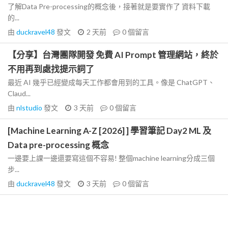
了解Data Pre-processing的概念後，接著就是要實作了 資料下載
的...
由
duckravel48
發文
2 天前
0
個留言
【分享】台灣團隊開發 免費 AI Prompt 管理網站，終於
不用再到處找提示詞了
最近 AI 幾乎已經變成每天工作都會用到的工具。像是 ChatGPT、
Claud...
由
nlstudio
發文
3 天前
0
個留言
[Machine Learning A-Z [2026] ] 學習筆記 Day2 ML 及
Data pre-processing 概念
一邊要上課一邊還要寫這個不容易! 整個machine learning分成三個
步...
由
duckravel48
發文
3 天前
0
個留言