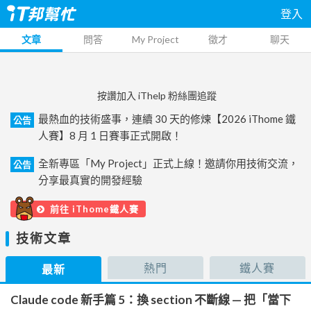
登入
文章
問答
My Project
徵才
聊天
按讚加入 iThelp 粉絲團追蹤
最熱血的技術盛事，連續 30 天的修煉【2026 iThome 鐵
公告
人賽】8 月 1 日賽事正式開啟！
全新專區「My Project」正式上線！邀請你用技術交流，
公告
分享最真實的開發經驗
前往 iThome鐵人賽
技術文章
熱門
鐵人賽
最新
Claude code 新手篇 5：換 section 不斷線 — 把「當下