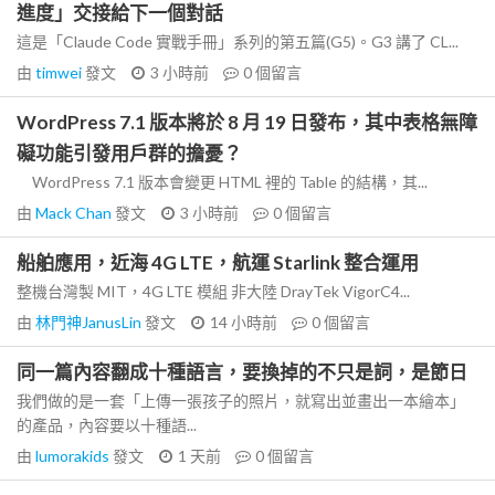
進度」交接給下一個對話
這是「Claude Code 實戰手冊」系列的第五篇(G5)。G3 講了 CL...
由
timwei
發文
3 小時前
0
個留言
WordPress 7.1 版本將於 8 月 19 日發布，其中表格無障
礙功能引發用戶群的擔憂？
WordPress 7.1 版本會變更 HTML 裡的 Table 的結構，其...
由
Mack Chan
發文
3 小時前
0
個留言
船舶應用，近海 4G LTE，航運 Starlink 整合運用
整機台灣製 MIT，4G LTE 模組 非大陸 DrayTek VigorC4...
由
林門神JanusLin
發文
14 小時前
0
個留言
同一篇內容翻成十種語言，要換掉的不只是詞，是節日
我們做的是一套「上傳一張孩子的照片，就寫出並畫出一本繪本」
的產品，內容要以十種語...
由
lumorakids
發文
1 天前
0
個留言