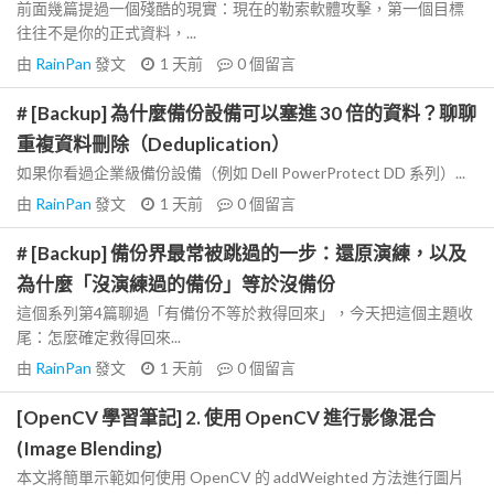
前面幾篇提過一個殘酷的現實：現在的勒索軟體攻擊，第一個目標
往往不是你的正式資料，...
由
RainPan
發文
1 天前
0
個留言
# [Backup] 為什麼備份設備可以塞進 30 倍的資料？聊聊
重複資料刪除（Deduplication）
如果你看過企業級備份設備（例如 Dell PowerProtect DD 系列）...
由
RainPan
發文
1 天前
0
個留言
# [Backup] 備份界最常被跳過的一步：還原演練，以及
為什麼「沒演練過的備份」等於沒備份
這個系列第4篇聊過「有備份不等於救得回來」，今天把這個主題收
尾：怎麼確定救得回來...
由
RainPan
發文
1 天前
0
個留言
[OpenCV 學習筆記] 2. 使用 OpenCV 進行影像混合
(Image Blending)
本文將簡單示範如何使用 OpenCV 的 addWeighted 方法進行圖片