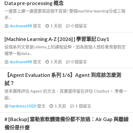
Data pre-processing 概念
一邊要上課一邊還要寫這個不容易! 整個machine learning分成三個
步...
由
duckravel48
發文
1 天前
0
個留言
[Machine Learning A-Z [2026] ] 學習筆記 Day1
這個系列文章是Udemy上的課程延伸，因為我個人想趁著育嬰假空
檔學一點data...
由
duckravel48
發文
1 天前
0
個留言
【Agent Evaluation 系列 1/6】Agent 到底該怎麼測
試？
很多團隊評估 Agent 的方法，其實還停留在評估 Chatbot。 準備一
組...
由
hardness1020
發文
1 天前
1
個留言
# [Backup] 當勒索軟體連備份都不放過：Air Gap 與離線
備份是什麼