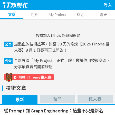
登入
文章
問答
My Project
徵才
聊天
按讚加入 iThelp 粉絲團追蹤
最熱血的技術盛事，連續 30 天的修煉【2026 iThome 鐵
公告
人賽】8 月 1 日賽事正式開啟！
全新專區「My Project」正式上線！邀請你用技術交流，
公告
分享最真實的開發經驗
前往 iThome鐵人賽
技術文章
熱門
鐵人賽
最新
從 Prompt 到 Graph Engineering：這些不只是新名