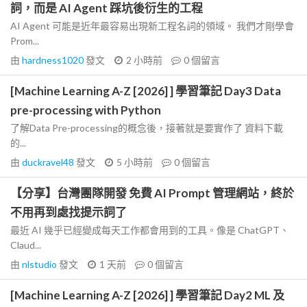
詞，而是 AI Agent 踩坑後衍生的工程
AI Agent 可能是近年最容易出現新工程名詞的領域。 我們才剛學會
Prom...
由
hardness1020
發文
2 小時前
0
個留言
[Machine Learning A-Z [2026] ] 學習筆記 Day3 Data
pre-processing with Python
了解Data Pre-processing的概念後，接著就是要實作了 資料下載
的...
由
duckravel48
發文
5 小時前
0
個留言
【分享】台灣團隊開發 免費 AI Prompt 管理網站，終於
不用再到處找提示詞了
最近 AI 幾乎已經變成每天工作都會用到的工具。像是 ChatGPT、
Claud...
由
nlstudio
發文
1 天前
0
個留言
[Machine Learning A-Z [2026] ] 學習筆記 Day2 ML 及