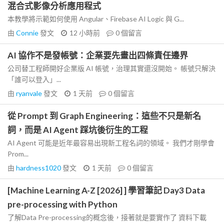
混合式影像分析應用程式
本教學將示範如何使用 Angular、Firebase AI Logic 與 G...
由
Connie
發文
12 小時前
0
個留言
AI 協作不是發帳號：企業要先畫出四條責任邊界
公司替工程師開好企業版 AI 帳號，治理其實還沒開始。 帳號只解決
「誰可以登入」...
由
ryanvale
發文
1 天前
0
個留言
從 Prompt 到 Graph Engineering：這些不只是新名
詞，而是 AI Agent 踩坑後衍生的工程
AI Agent 可能是近年最容易出現新工程名詞的領域。 我們才剛學會
Prom...
由
hardness1020
發文
1 天前
0
個留言
[Machine Learning A-Z [2026] ] 學習筆記 Day3 Data
pre-processing with Python
了解Data Pre-processing的概念後，接著就是要實作了 資料下載