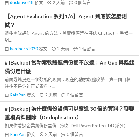
由
duckravel48
發文
2 天前
0
個留言
【Agent Evaluation 系列 1/6】Agent 到底該怎麼測
試？
很多團隊評估 Agent 的方法，其實還停留在評估 Chatbot。 準備一
組...
由
hardness1020
發文
2 天前
1
個留言
# [Backup] 當勒索軟體連備份都不放過：Air Gap 與離線
備份是什麼
前面幾篇提過一個殘酷的現實：現在的勒索軟體攻擊，第一個目標
往往不是你的正式資料，...
由
RainPan
發文
2 天前
0
個留言
# [Backup] 為什麼備份設備可以塞進 30 倍的資料？聊聊
重複資料刪除（Deduplication）
如果你看過企業級備份設備（例如 Dell PowerProtect DD 系列）...
由
RainPan
發文
2 天前
0
個留言