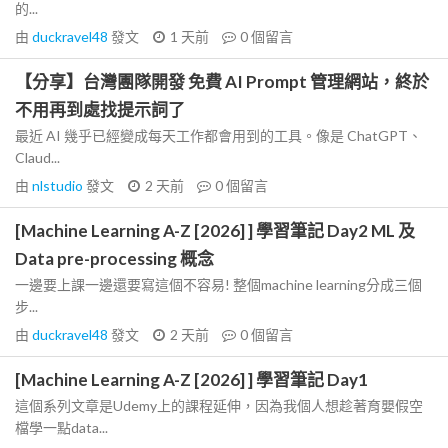
的...
由
duckravel48
發文
1 天前
0
個留言
【分享】台灣團隊開發 免費 AI Prompt 管理網站，終於
不用再到處找提示詞了
最近 AI 幾乎已經變成每天工作都會用到的工具。像是 ChatGPT、
Claud...
由
nlstudio
發文
2 天前
0
個留言
[Machine Learning A-Z [2026] ] 學習筆記 Day2 ML 及
Data pre-processing 概念
一邊要上課一邊還要寫這個不容易! 整個machine learning分成三個
步...
由
duckravel48
發文
2 天前
0
個留言
[Machine Learning A-Z [2026] ] 學習筆記 Day1
這個系列文章是Udemy上的課程延伸，因為我個人想趁著育嬰假空
檔學一點data...