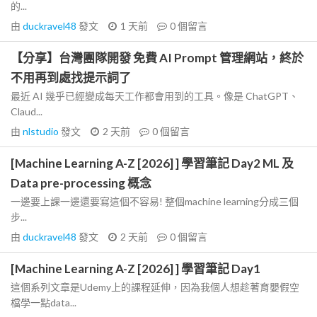
的...
由
duckravel48
發文
1 天前
0
個留言
【分享】台灣團隊開發 免費 AI Prompt 管理網站，終於
不用再到處找提示詞了
最近 AI 幾乎已經變成每天工作都會用到的工具。像是 ChatGPT、
Claud...
由
nlstudio
發文
2 天前
0
個留言
[Machine Learning A-Z [2026] ] 學習筆記 Day2 ML 及
Data pre-processing 概念
一邊要上課一邊還要寫這個不容易! 整個machine learning分成三個
步...
由
duckravel48
發文
2 天前
0
個留言
[Machine Learning A-Z [2026] ] 學習筆記 Day1
這個系列文章是Udemy上的課程延伸，因為我個人想趁著育嬰假空
檔學一點data...