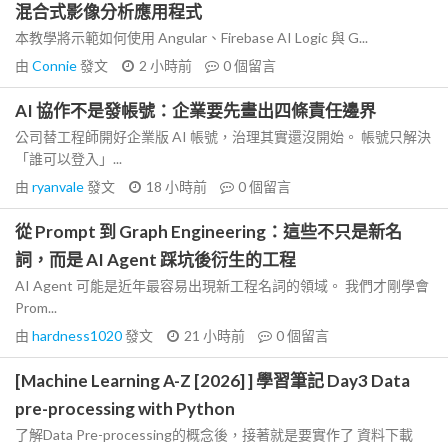
混合式影像分析應用程式
本教學將示範如何使用 Angular、Firebase AI Logic 與 G...
由
Connie
發文
2 小時前
0
個留言
AI 協作不是發帳號：企業要先畫出四條責任邊界
公司替工程師開好企業版 AI 帳號，治理其實還沒開始。 帳號只解決
「誰可以登入」...
由
ryanvale
發文
18 小時前
0
個留言
從 Prompt 到 Graph Engineering：這些不只是新名
詞，而是 AI Agent 踩坑後衍生的工程
AI Agent 可能是近年最容易出現新工程名詞的領域。 我們才剛學會
Prom...
由
hardness1020
發文
21 小時前
0
個留言
[Machine Learning A-Z [2026] ] 學習筆記 Day3 Data
pre-processing with Python
了解Data Pre-processing的概念後，接著就是要實作了 資料下載