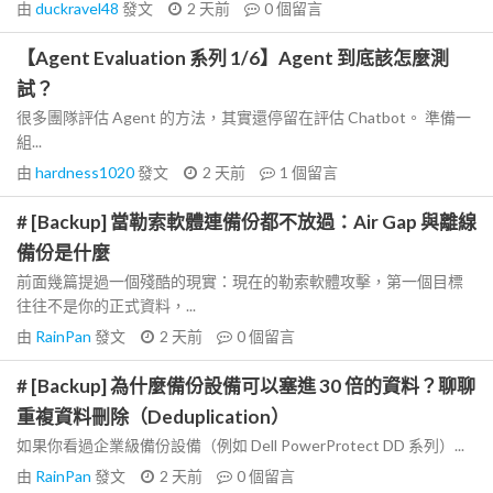
由
duckravel48
發文
2 天前
0
個留言
【Agent Evaluation 系列 1/6】Agent 到底該怎麼測
試？
很多團隊評估 Agent 的方法，其實還停留在評估 Chatbot。 準備一
組...
由
hardness1020
發文
2 天前
1
個留言
# [Backup] 當勒索軟體連備份都不放過：Air Gap 與離線
備份是什麼
前面幾篇提過一個殘酷的現實：現在的勒索軟體攻擊，第一個目標
往往不是你的正式資料，...
由
RainPan
發文
2 天前
0
個留言
# [Backup] 為什麼備份設備可以塞進 30 倍的資料？聊聊
重複資料刪除（Deduplication）
如果你看過企業級備份設備（例如 Dell PowerProtect DD 系列）...
由
RainPan
發文
2 天前
0
個留言