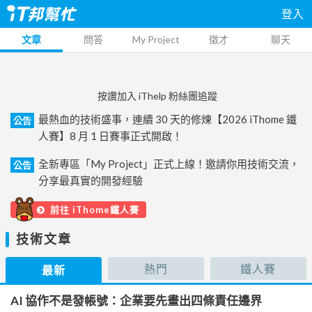
登入
文章
問答
My Project
徵才
聊天
按讚加入 iThelp 粉絲團追蹤
最熱血的技術盛事，連續 30 天的修煉【2026 iThome 鐵
公告
人賽】8 月 1 日賽事正式開啟！
全新專區「My Project」正式上線！邀請你用技術交流，
公告
分享最真實的開發經驗
前往 iThome鐵人賽
技術文章
熱門
鐵人賽
最新
AI 協作不是發帳號：企業要先畫出四條責任邊界