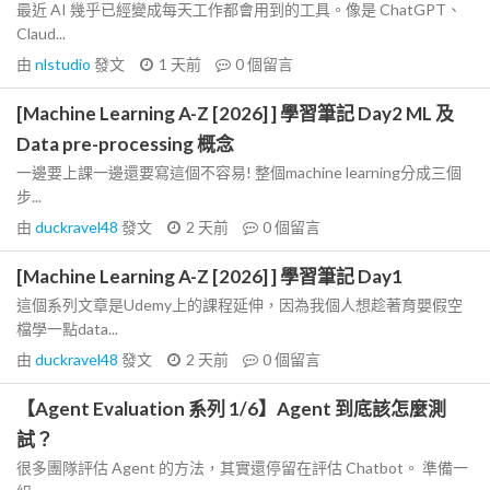
最近 AI 幾乎已經變成每天工作都會用到的工具。像是 ChatGPT、
Claud...
由
nlstudio
發文
1 天前
0
個留言
[Machine Learning A-Z [2026] ] 學習筆記 Day2 ML 及
Data pre-processing 概念
一邊要上課一邊還要寫這個不容易! 整個machine learning分成三個
步...
由
duckravel48
發文
2 天前
0
個留言
[Machine Learning A-Z [2026] ] 學習筆記 Day1
這個系列文章是Udemy上的課程延伸，因為我個人想趁著育嬰假空
檔學一點data...
由
duckravel48
發文
2 天前
0
個留言
【Agent Evaluation 系列 1/6】Agent 到底該怎麼測
試？
很多團隊評估 Agent 的方法，其實還停留在評估 Chatbot。 準備一