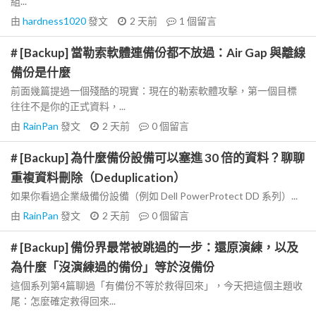
組...
由
hardness1020
發文
2 天前
1
個留言
# [Backup] 當勒索軟體連備份都不放過：Air Gap 與離線
備份是什麼
前面幾篇提過一個殘酷的現實：現在的勒索軟體攻擊，第一個目標
往往不是你的正式資料，...
由
RainPan
發文
2 天前
0
個留言
# [Backup] 為什麼備份設備可以塞進 30 倍的資料？聊聊
重複資料刪除（Deduplication）
如果你看過企業級備份設備（例如 Dell PowerProtect DD 系列）...
由
RainPan
發文
2 天前
0
個留言
# [Backup] 備份界最常被跳過的一步：還原演練，以及
為什麼「沒演練過的備份」等於沒備份
這個系列第4篇聊過「有備份不等於救得回來」，今天把這個主題收
尾：怎麼確定救得回來...