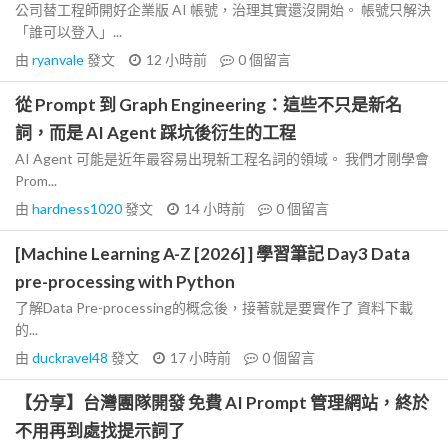
公司替工程師開好企業版 AI 帳號，治理其實還沒開始。 帳號只解決
「誰可以登入」...
由
ryanvale
發文
12 小時前
0
個留言
從 Prompt 到 Graph Engineering：這些不只是新名
詞，而是 AI Agent 踩坑後衍生的工程
AI Agent 可能是近年最容易出現新工程名詞的領域。 我們才剛學會
Prom...
由
hardness1020
發文
14 小時前
0
個留言
[Machine Learning A-Z [2026] ] 學習筆記 Day3 Data
pre-processing with Python
了解Data Pre-processing的概念後，接著就是要實作了 資料下載
的...
由
duckravel48
發文
17 小時前
0
個留言
【分享】台灣團隊開發 免費 AI Prompt 管理網站，終於
不用再到處找提示詞了