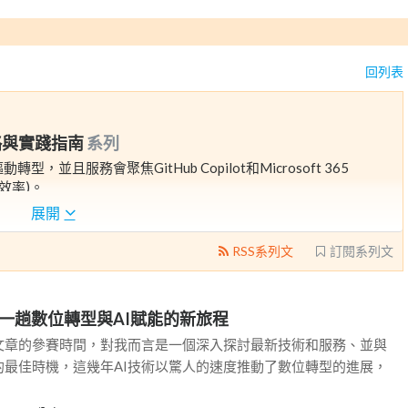
回列表
策略與實踐指南
系列
並且服務會聚焦GitHub Copilot和Microsoft 365
效率)。
展開
RSS系列文
訂閱系列文
啟另外一趟數位轉型與AI賦能的新旅程
文章的參賽時間，對我而言是一個深入探討最新技術和服務、並與
織變革管理，透過AI驅動的轉型探索企業怎麼解鎖AI潛力提升生
的最佳時機，這幾年AI技術以驚人的速度推動了數位轉型的進展，
環境!