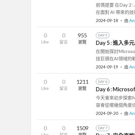
前情提要 在Day 
在面對 AI 帶來
2024-09-18
‧ 由
An
0
0
955
DAY 5
Like
留言
瀏覽
Day 5 : 進入
在開始探討Micro
技巨頭在AI領域的戰略
2024-09-19
‧ 由
An
0
0
1211
DAY 6
Like
留言
瀏覽
Day 6 : Micr
今天會來初步探索Mi
容會從哪幾個角度切
2024-09-20
‧ 由
An
0
0
1509
DAY 7
Like
留言
瀏覽