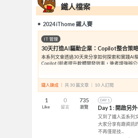
鐵人檔案
2024 iThome 鐵人賽
IT 管理
30天打造AI驅動企業：Copilot整合
本系列文會透過30天來分享如何探索和實踐AI驅動轉型，
Copilot (前者提升軟體開發效率，後者增強辦公
30天轉型計劃包括：
1. 評估工作流程，識別AI優化機會
鐵人鍊成 ｜
共 30 篇文章 ｜
10
人訂閱
2. 制定Copilot整合策略
3. 培訓員工使用Copilot
1
0
735
DAY 1
4. 全面推廣Copilot，建立AI驅動工作文化
Like
留言
瀏覽
Day 1 : 開
5. 可以怎麼再利用AI持續培養思維與創新能力
又到了鐵人盃系列
這30天的轉型計劃不僅聚焦於技術實施更著重組
大家分享有趣資訊
產力，並且營造一個更富挑戰性和創造力的工作
不再僅是技...