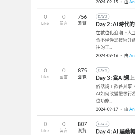
2024-09-15
‧ 由
An
0
0
756
DAY 2
Like
留言
瀏覽
Day 2 : A
在數位化浪潮下人工
合不僅僅是技術升
往的工...
2024-09-16
‧ 由
An
0
0
875
DAY 3
Like
留言
瀏覽
Day 3 : 當
俗話說工欲善其事
AI如何改變搜尋
位功能...
2024-09-17
‧ 由
An
0
0
807
DAY 4
Like
留言
瀏覽
Day 4 : AI