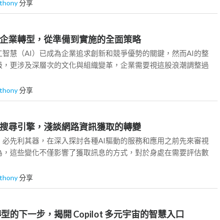
thony
分享
I時代的企業轉型，從準備到實施的全面策略
智慧（AI）已成為企業追求創新和競爭優勢的關鍵，然而AI的整
級，更涉及深層次的文化與組織變革，企業需要視這股浪潮調整過
thony
分享
AI遇上搜尋引擎，淺談網路資訊獲取的轉變
，必先利其器，在深入探討各種AI驅動的服務和應用之前先來審視
行為，這些變化不僅影響了獲取訊息的方式，對於身處在需要評估數
thony
分享
 驅動轉型的下一步，揭開 Copilot 多元宇宙的智慧入口