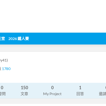
天室
2026 鐵人賽
yy41)
數
1780
0
150
0
1
發問
文章
My Project
回答
邀