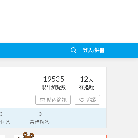
登入/註冊
19535
12
人
累計瀏覽數
在追蹤
站內簡訊
追蹤
0
0
請回答
最佳解答