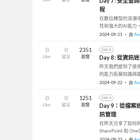
Day 7 : 安全查
程
在數位轉型的浪潮中Micr
性和強大的AI能力，
2024-09-21
‧ 由
An
0
0
2351
DAY 8
Like
留言
瀏覽
Day 8 : 從資
昨天我們提到了使用 Co
的能力拓展知識與能
2024-09-22
‧ 由
An
0
0
1251
DAY 9
Like
留言
瀏覽
Day 9：從檔案
訊管理
在昨天分享了如何利用
SharePoint 和 
2024-09-23
‧ 由
An