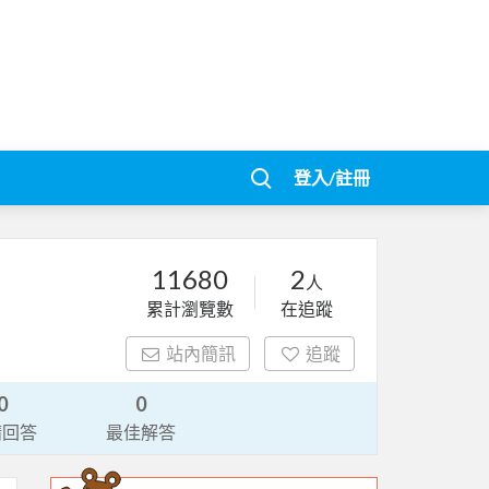
登入/註冊
11680
2
人
累計瀏覽數
在追蹤
站內簡訊
追蹤
0
0
請回答
最佳解答