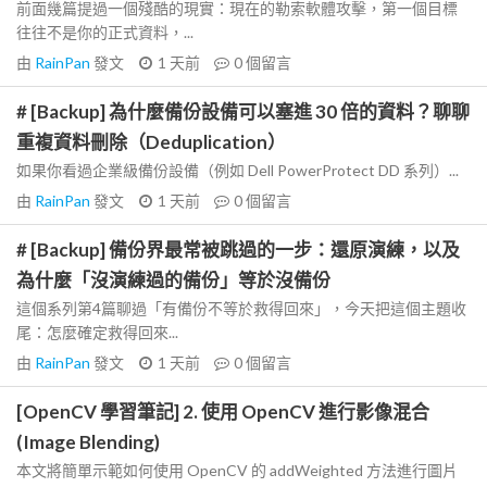
前面幾篇提過一個殘酷的現實：現在的勒索軟體攻擊，第一個目標
往往不是你的正式資料，...
由
RainPan
發文
1 天前
0
個留言
# [Backup] 為什麼備份設備可以塞進 30 倍的資料？聊聊
重複資料刪除（Deduplication）
如果你看過企業級備份設備（例如 Dell PowerProtect DD 系列）...
由
RainPan
發文
1 天前
0
個留言
# [Backup] 備份界最常被跳過的一步：還原演練，以及
為什麼「沒演練過的備份」等於沒備份
這個系列第4篇聊過「有備份不等於救得回來」，今天把這個主題收
尾：怎麼確定救得回來...
由
RainPan
發文
1 天前
0
個留言
[OpenCV 學習筆記] 2. 使用 OpenCV 進行影像混合
(Image Blending)
本文將簡單示範如何使用 OpenCV 的 addWeighted 方法進行圖片