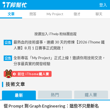
登入
文章
問答
My Project
徵才
聊天
按讚加入 iThelp 粉絲團追蹤
最熱血的技術盛事，連續 30 天的修煉【2026 iThome 鐵
公告
人賽】8 月 1 日賽事正式開啟！
全新專區「My Project」正式上線！邀請你用技術交流，
公告
分享最真實的開發經驗
前往 iThome鐵人賽
技術文章
熱門
鐵人賽
最新
從 Prompt 到 Graph Engineering：這些不只是新名