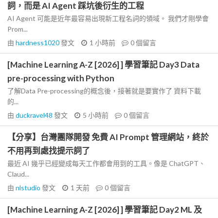
詞，而是 AI Agent 踩坑後衍生的工程
AI Agent 可能是近年最容易出現新工程名詞的領域。 我們才剛學會
Prom...
由
hardness1020
發文
1 小時前
0
個留言
[Machine Learning A-Z [2026] ] 學習筆記 Day3 Data
pre-processing with Python
了解Data Pre-processing的概念後，接著就是要實作了 資料下載
的...
由
duckravel48
發文
5 小時前
0
個留言
【分享】台灣團隊開發 免費 AI Prompt 管理網站，終於
不用再到處找提示詞了
最近 AI 幾乎已經變成每天工作都會用到的工具。像是 ChatGPT、
Claud...
由
nlstudio
發文
1 天前
0
個留言
[Machine Learning A-Z [2026] ] 學習筆記 Day2 ML 及