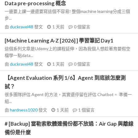
Data pre-processing 概念
一邊要上課一邊還要寫這個不容易! 整個machine learning分成三個
步...
由
duckravel48
發文
1 天前
0
個留言
[Machine Learning A-Z [2026] ] 學習筆記 Day1
這個系列文章是Udemy上的課程延伸，因為我個人想趁著育嬰假空
檔學一點data...
由
duckravel48
發文
1 天前
0
個留言
【Agent Evaluation 系列 1/6】Agent 到底該怎麼測
試？
很多團隊評估 Agent 的方法，其實還停留在評估 Chatbot。 準備一
組...
由
hardness1020
發文
1 天前
1
個留言
# [Backup] 當勒索軟體連備份都不放過：Air Gap 與離線
備份是什麼