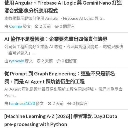
使用 Angular、Firebase AI Logic 與 Gemini Nano 打造
混合式影像分析應用程式
本教學將示範如何使用 Angular、Firebase AI Logic 與 G...
由
Connie
發文
2 天前
0
個留言
AI 協作不是發帳號：企業要先畫出四條責任邊界
公司替工程師開好企業版 AI 帳號，治理其實還沒開始。 帳號只解決
「誰可以登入」...
由
ryanvale
發文
2 天前
0
個留言
從 Prompt 到 Graph Engineering：這些不只是新名
詞，而是 AI Agent 踩坑後衍生的工程
AI Agent 可能是近年最容易出現新工程名詞的領域。 我們才剛學會
Prom...
由
hardness1020
發文
2 天前
0
個留言
[Machine Learning A-Z [2026] ] 學習筆記 Day3 Data
pre-processing with Python