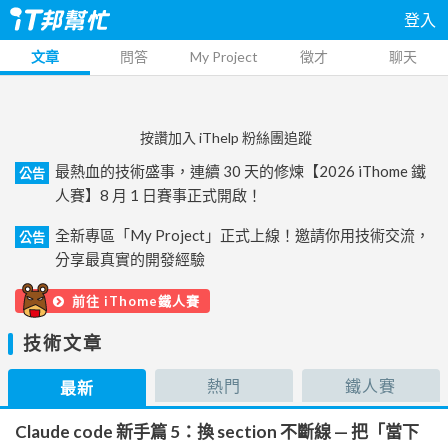
登入
文章
問答
My Project
徵才
聊天
按讚加入 iThelp 粉絲團追蹤
最熱血的技術盛事，連續 30 天的修煉【2026 iThome 鐵
公告
人賽】8 月 1 日賽事正式開啟！
全新專區「My Project」正式上線！邀請你用技術交流，
公告
分享最真實的開發經驗
前往 iThome鐵人賽
技術文章
熱門
鐵人賽
最新
Claude code 新手篇 5：換 section 不斷線 — 把「當下