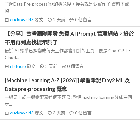
了解Data Pre-processing的概念後，接著就是要實作了 資料下載
的...
由
duckravel48
發文
2 天前
0
個留言
【分享】台灣團隊開發 免費 AI Prompt 管理網站，終於
不用再到處找提示詞了
最近 AI 幾乎已經變成每天工作都會用到的工具。像是 ChatGPT、
Claud...
由
nlstudio
發文
3 天前
0
個留言
[Machine Learning A-Z [2026] ] 學習筆記 Day2 ML 及
Data pre-processing 概念
一邊要上課一邊還要寫這個不容易! 整個machine learning分成三個
步...
由
duckravel48
發文
3 天前
0
個留言