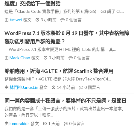
進度」交接給下一個對話
這是「Claude Code 實戰手冊」系列的第五篇(G5)。G3 講了 CL...
由
timwei
發文
3 小時前
0
個留言
WordPress 7.1 版本將於 8 月 19 日發布，其中表格無障
礙功能引發用戶群的擔憂？
WordPress 7.1 版本會變更 HTML 裡的 Table 的結構，其...
由
Mack Chan
發文
3 小時前
0
個留言
船舶應用，近海 4G LTE，航運 Starlink 整合運用
整機台灣製 MIT，4G LTE 模組 非大陸 DrayTek VigorC4...
由
林門神JanusLin
發文
14 小時前
0
個留言
同一篇內容翻成十種語言，要換掉的不只是詞，是節日
我們做的是一套「上傳一張孩子的照片，就寫出並畫出一本繪本」
的產品，內容要以十種語...
由
lumorakids
發文
1 天前
0
個留言