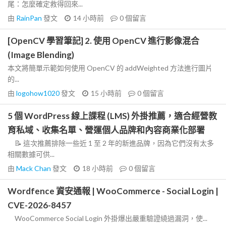
尾：怎麼確定救得回來...
由
RainPan
發文
14 小時前
0
個留言
[OpenCV 學習筆記] 2. 使用 OpenCV 進行影像混合
(Image Blending)
本文將簡單示範如何使用 OpenCV 的 addWeighted 方法進行圖片
的...
由
logohow1020
發文
15 小時前
0
個留言
5 個 WordPress 線上課程 (LMS) 外掛推薦，適合經營教
育私域、收集名單、營運個人品牌和內容商業化部署
📝 這次推薦排除一些近 1 至 2 年的新進品牌，因為它們沒有太多
相關數據可供...
由
Mack Chan
發文
18 小時前
0
個留言
Wordfence 資安通報 | WooCommerce - Social Login |
CVE-2026-8457
WooCommerce Social Login 外掛爆出嚴重驗證繞過漏洞，使...