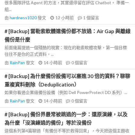
很多團隊評估 Agent 的方法，其實還停留在評估 Chatbot。 準備一
組...
由
hardness1020
發文
12 小時前
1
個留言
# [Backup] 當勒索軟體連備份都不放過：Air Gap 與離線
備份是什麼
前面幾篇提過一個殘酷的現實：現在的勒索軟體攻擊，第一個目標
往往不是你的正式資料，...
由
RainPan
發文
14 小時前
0
個留言
# [Backup] 為什麼備份設備可以塞進 30 倍的資料？聊聊
重複資料刪除（Deduplication）
如果你看過企業級備份設備（例如 Dell PowerProtect DD 系列）...
由
RainPan
發文
14 小時前
0
個留言
# [Backup] 備份界最常被跳過的一步：還原演練，以及
為什麼「沒演練過的備份」等於沒備份
這個系列第4篇聊過「有備份不等於救得回來」，今天把這個主題收