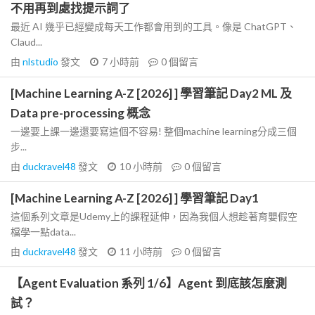
不用再到處找提示詞了
最近 AI 幾乎已經變成每天工作都會用到的工具。像是 ChatGPT、
Claud...
由
nlstudio
發文
7 小時前
0
個留言
[Machine Learning A-Z [2026] ] 學習筆記 Day2 ML 及
Data pre-processing 概念
一邊要上課一邊還要寫這個不容易! 整個machine learning分成三個
步...
由
duckravel48
發文
10 小時前
0
個留言
[Machine Learning A-Z [2026] ] 學習筆記 Day1
這個系列文章是Udemy上的課程延伸，因為我個人想趁著育嬰假空
檔學一點data...
由
duckravel48
發文
11 小時前
0
個留言
【Agent Evaluation 系列 1/6】Agent 到底該怎麼測
試？