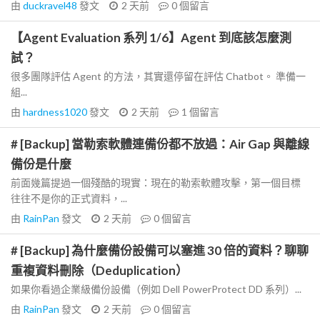
由
duckravel48
發文
2 天前
0
個留言
【Agent Evaluation 系列 1/6】Agent 到底該怎麼測
試？
很多團隊評估 Agent 的方法，其實還停留在評估 Chatbot。 準備一
組...
由
hardness1020
發文
2 天前
1
個留言
# [Backup] 當勒索軟體連備份都不放過：Air Gap 與離線
備份是什麼
前面幾篇提過一個殘酷的現實：現在的勒索軟體攻擊，第一個目標
往往不是你的正式資料，...
由
RainPan
發文
2 天前
0
個留言
# [Backup] 為什麼備份設備可以塞進 30 倍的資料？聊聊
重複資料刪除（Deduplication）
如果你看過企業級備份設備（例如 Dell PowerProtect DD 系列）...
由
RainPan
發文
2 天前
0
個留言