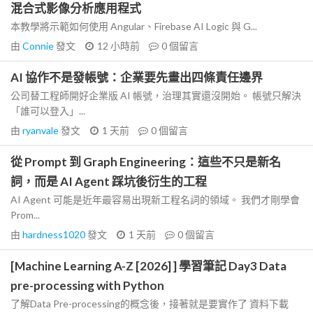
混合式影像分析應用程式
本教學將示範如何使用 Angular、Firebase AI Logic 與 G...
由
Connie
發文
12 小時前
0
個留言
AI 協作不是發帳號：企業要先畫出四條責任邊界
公司替工程師開好企業版 AI 帳號，治理其實還沒開始。 帳號只解決
「誰可以登入」...
由
ryanvale
發文
1 天前
0
個留言
從 Prompt 到 Graph Engineering：這些不只是新名
詞，而是 AI Agent 踩坑後衍生的工程
AI Agent 可能是近年最容易出現新工程名詞的領域。 我們才剛學會
Prom...
由
hardness1020
發文
1 天前
0
個留言
[Machine Learning A-Z [2026] ] 學習筆記 Day3 Data
pre-processing with Python
了解Data Pre-processing的概念後，接著就是要實作了 資料下載