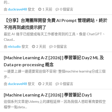
的...
由
duckravel48
發文
1 天前
0
個留言
【分享】台灣團隊開發 免費 AI Prompt 管理網站，終於
不用再到處找提示詞了
最近 AI 幾乎已經變成每天工作都會用到的工具。像是 ChatGPT、
Claud...
由
nlstudio
發文
2 天前
0
個留言
[Machine Learning A-Z [2026] ] 學習筆記 Day2 ML 及
Data pre-processing 概念
一邊要上課一邊還要寫這個不容易! 整個machine learning分成三個
步...
由
duckravel48
發文
2 天前
0
個留言
[Machine Learning A-Z [2026] ] 學習筆記 Day1
這個系列文章是Udemy上的課程延伸，因為我個人想趁著育嬰假空
檔學一點data...