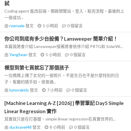
試
Coding agent 能改前端、開啟預覽站、登入、點完流程，最後附上
一張成功...
由
ryanvale
發文
5 小時前
0
個留言
你公司到底有多少台設備？Lansweeper 簡單介紹！
本篇我將會介紹 Lansweeper接著將會依序介紹 PRTG和 SolarWi...
由
YangSean
發文
5 小時前
0
個留言
模型到第七頁就忘了那個孩子
一位媽媽上傳了女兒的一張照片。不是生日也不是什麼特別的日
子，客廳的隨手拍，很普通...
由
lumorakids
發文
7 小時前
0
個留言
[Machine Learning A-Z [2026] ] 學習筆記 Day5 Simple
Linear Regression 實作
其實就只是在打基礎、simple linear regression在真實世界的...
由
duckravel48
發文
8 小時前
0
個留言