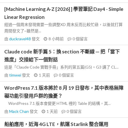
[Machine Learning A-Z [2026] ] 學習筆記 Day4 - Simple
Linear Regression
經過一個周末發現需要一些調整XD 周末反而比較忙碌，以後就打算
周間發文了~雖然是...
由
duckravel48
發文
8 小時前
0
個留言
Claude code 新手篇 5：換 section 不斷線 — 把「當下
進度」交接給下一個對話
這是「Claude Code 實戰手冊」系列的第五篇(G5)。G3 講了 CL...
由
timwei
發文
1 天前
0
個留言
WordPress 7.1 版本將於 8 月 19 日發布，其中表格無障
礙功能引發用戶群的擔憂？
WordPress 7.1 版本會變更 HTML 裡的 Table 的結構，其...
由
Mack Chan
發文
1 天前
0
個留言
船舶應用，近海 4G LTE，航運 Starlink 整合運用