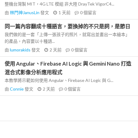
整機台灣製 MIT，4G LTE 模組 非大陸 DrayTek VigorC4...
由
林門神JanusLin
發文
1 天前
0
個留言
同一篇內容翻成十種語言，要換掉的不只是詞，是節日
我們做的是一套「上傳一張孩子的照片，就寫出並畫出一本繪本」
的產品，內容要以十種語...
由
lumorakids
發文
2 天前
0
個留言
使用 Angular、Firebase AI Logic 與 Gemini Nano 打造
混合式影像分析應用程式
本教學將示範如何使用 Angular、Firebase AI Logic 與 G...
由
Connie
發文
2 天前
0
個留言