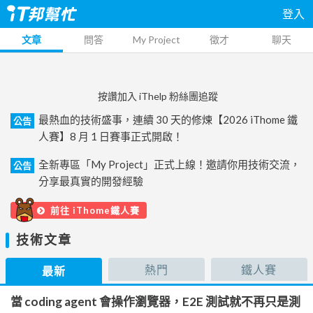
登入
文章
問答
My Project
徵才
聊天
按讚加入 iThelp 粉絲團追蹤
最熱血的技術盛事，連續 30 天的修煉【2026 iThome 鐵
公告
人賽】8 月 1 日賽事正式開啟！
全新專區「My Project」正式上線！邀請你用技術交流，
公告
分享最真實的開發經驗
前往 iThome鐵人賽
技術文章
熱門
鐵人賽
最新
當 coding agent 會操作瀏覽器，E2E 測試就不再只是測