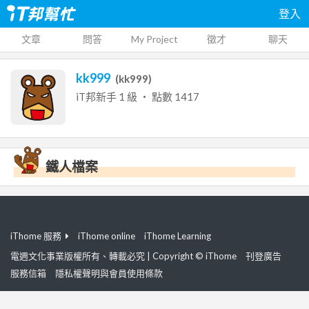
登入
文章
問答
My Project
徵才
聊天
kk999
(
kk999
)
iT邦新手
1
級 ‧ 點數
1417
鐵人檔案
iThome 服務
iThome online
iThome Learning
電週文化事業版權所有、轉載必究 | Copyright © iThome
刊登廣告
服務信箱
隱私權聲明與會員使用條款