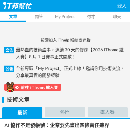
登入
文章
問答
My Project
徵才
聊天
按讚加入 iThelp 粉絲團追蹤
最熱血的技術盛事，連續 30 天的修煉【2026 iThome 鐵
公告
人賽】8 月 1 日賽事正式開啟！
全新專區「My Project」正式上線！邀請你用技術交流，
公告
分享最真實的開發經驗
前往 iThome鐵人賽
技術文章
熱門
鐵人賽
最新
AI 協作不是發帳號：企業要先畫出四條責任邊界