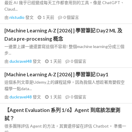
最近 AI 幾乎已經變成每天工作都會用到的工具。像是 ChatGPT、
Claud...
由
nlstudio
發文
1 天前
0
個留言
[Machine Learning A-Z [2026] ] 學習筆記 Day2 ML 及
Data pre-processing 概念
一邊要上課一邊還要寫這個不容易! 整個machine learning分成三個
步...
由
duckravel48
發文
1 天前
0
個留言
[Machine Learning A-Z [2026] ] 學習筆記 Day1
這個系列文章是Udemy上的課程延伸，因為我個人想趁著育嬰假空
檔學一點data...
由
duckravel48
發文
1 天前
0
個留言
【Agent Evaluation 系列 1/6】Agent 到底該怎麼測
試？
很多團隊評估 Agent 的方法，其實還停留在評估 Chatbot。 準備一