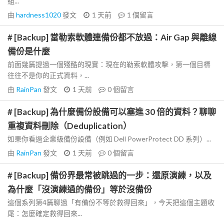
組...
由
hardness1020
發文
1 天前
1
個留言
# [Backup] 當勒索軟體連備份都不放過：Air Gap 與離線
備份是什麼
前面幾篇提過一個殘酷的現實：現在的勒索軟體攻擊，第一個目標
往往不是你的正式資料，...
由
RainPan
發文
1 天前
0
個留言
# [Backup] 為什麼備份設備可以塞進 30 倍的資料？聊聊
重複資料刪除（Deduplication）
如果你看過企業級備份設備（例如 Dell PowerProtect DD 系列）...
由
RainPan
發文
1 天前
0
個留言
# [Backup] 備份界最常被跳過的一步：還原演練，以及
為什麼「沒演練過的備份」等於沒備份
這個系列第4篇聊過「有備份不等於救得回來」，今天把這個主題收
尾：怎麼確定救得回來...