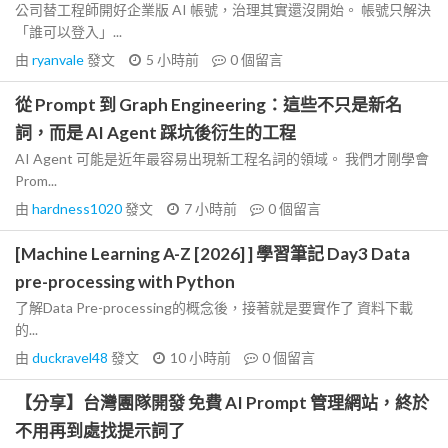
公司替工程師開好企業版 AI 帳號，治理其實還沒開始。 帳號只解決
「誰可以登入」...
由
ryanvale
發文
5 小時前
0
個留言
從 Prompt 到 Graph Engineering：這些不只是新名
詞，而是 AI Agent 踩坑後衍生的工程
AI Agent 可能是近年最容易出現新工程名詞的領域。 我們才剛學會
Prom...
由
hardness1020
發文
7 小時前
0
個留言
[Machine Learning A-Z [2026] ] 學習筆記 Day3 Data
pre-processing with Python
了解Data Pre-processing的概念後，接著就是要實作了 資料下載
的...
由
duckravel48
發文
10 小時前
0
個留言
【分享】台灣團隊開發 免費 AI Prompt 管理網站，終於
不用再到處找提示詞了