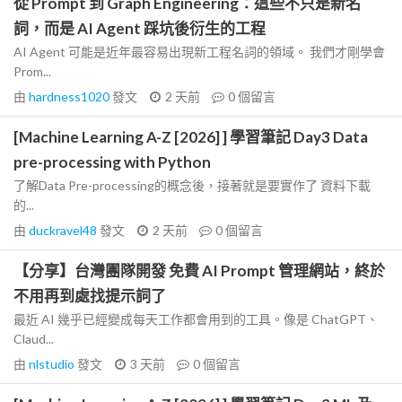
從 Prompt 到 Graph Engineering：這些不只是新名
詞，而是 AI Agent 踩坑後衍生的工程
AI Agent 可能是近年最容易出現新工程名詞的領域。 我們才剛學會
Prom...
由
hardness1020
發文
2 天前
0
個留言
[Machine Learning A-Z [2026] ] 學習筆記 Day3 Data
pre-processing with Python
了解Data Pre-processing的概念後，接著就是要實作了 資料下載
的...
由
duckravel48
發文
2 天前
0
個留言
【分享】台灣團隊開發 免費 AI Prompt 管理網站，終於
不用再到處找提示詞了
最近 AI 幾乎已經變成每天工作都會用到的工具。像是 ChatGPT、
Claud...
由
nlstudio
發文
3 天前
0
個留言