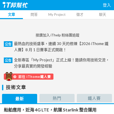
登入
文章
問答
My Project
徵才
聊天
按讚加入 iThelp 粉絲團追蹤
最熱血的技術盛事，連續 30 天的修煉【2026 iThome 鐵
公告
人賽】8 月 1 日賽事正式開啟！
全新專區「My Project」正式上線！邀請你用技術交流，
公告
分享最真實的開發經驗
前往 iThome鐵人賽
技術文章
熱門
鐵人賽
最新
船舶應用，近海 4G LTE，航運 Starlink 整合運用