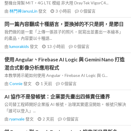
整機台灣製 MIT，4G LTE 模組 非大陸 DrayTek VigorC4...
由
林門神JanusLin
發文
3 小時前
0
個留言
同一篇內容翻成十種語言，要換掉的不只是詞，是節日
我們做的是一套「上傳一張孩子的照片，就寫出並畫出一本繪本」
的產品，內容要以十種語...
由
lumorakids
發文
13 小時前
0
個留言
使用 Angular、Firebase AI Logic 與 Gemini Nano 打造
混合式影像分析應用程式
本教學將示範如何使用 Angular、Firebase AI Logic 與 G...
由
Connie
發文
1 天前
0
個留言
AI 協作不是發帳號：企業要先畫出四條責任邊界
公司替工程師開好企業版 AI 帳號，治理其實還沒開始。 帳號只解決
「誰可以登入」...
由
ryanvale
發文
2 天前
0
個留言