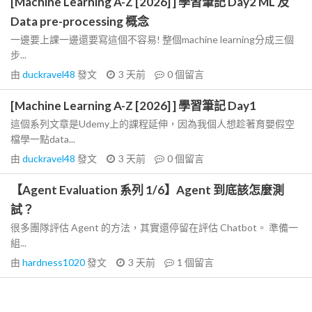
[Machine Learning A-Z [2026] ] 學習筆記 Day2 ML 及
Data pre-processing 概念
一邊要上課一邊還要寫這個不容易! 整個machine learning分成三個
步...
由
duckravel48
發文
3 天前
0
個留言
[Machine Learning A-Z [2026] ] 學習筆記 Day1
這個系列文章是Udemy上的課程延伸，因為我個人想趁著育嬰假空
檔學一點data...
由
duckravel48
發文
3 天前
0
個留言
【Agent Evaluation 系列 1/6】Agent 到底該怎麼測
試？
很多團隊評估 Agent 的方法，其實還停留在評估 Chatbot。 準備一
組...
由
hardness1020
發文
3 天前
1
個留言